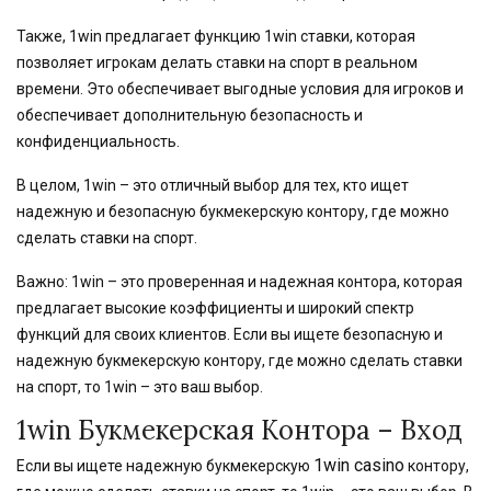
Также, 1win предлагает функцию 1win ставки, которая
позволяет игрокам делать ставки на спорт в реальном
времени. Это обеспечивает выгодные условия для игроков и
обеспечивает дополнительную безопасность и
конфиденциальность.
В целом, 1win – это отличный выбор для тех, кто ищет
надежную и безопасную букмекерскую контору, где можно
сделать ставки на спорт.
Важно: 1win – это проверенная и надежная контора, которая
предлагает высокие коэффициенты и широкий спектр
функций для своих клиентов. Если вы ищете безопасную и
надежную букмекерскую контору, где можно сделать ставки
на спорт, то 1win – это ваш выбор.
1win Букмекерская Контора – Вход
1win casino
Если вы ищете надежную букмекерскую
контору,