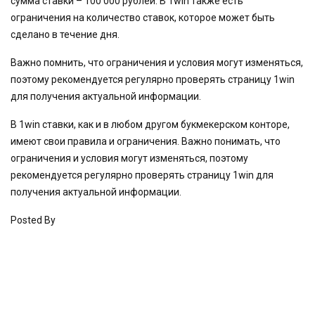
сумма ставки – 100 000 рублей. В 1win также есть
ограничения на количество ставок, которое может быть
сделано в течение дня.
Важно помнить, что ограничения и условия могут изменяться,
поэтому рекомендуется регулярно проверять страницу 1win
для получения актуальной информации.
В 1win ставки, как и в любом другом букмекерском конторе,
имеют свои правила и ограничения. Важно понимать, что
ограничения и условия могут изменяться, поэтому
рекомендуется регулярно проверять страницу 1win для
получения актуальной информации.
Posted By