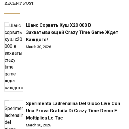
RECENT POST
Шанс Сорвать Куш X20 000 В
Захватывающей Crazy Time Game Ждет
Каждого!
March 30, 2026
Sperimenta Ladrenalina Del Gioco Live Con
Una Prova Gratuita Di Crazy Time Demo E
Moltiplica Le Tue
March 30, 2026