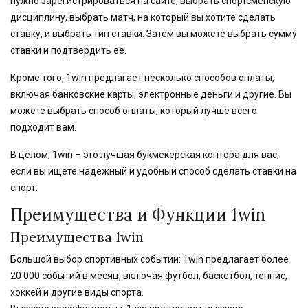
нужно зарегистрироваться на сайте, выбрать спортсменскую
дисциплину, выбрать матч, на который вы хотите сделать
ставку, и выбрать тип ставки. Затем вы можете выбрать сумму
ставки и подтвердить ее.
Кроме того, 1win предлагает несколько способов оплаты,
включая банковские карты, электронные деньги и другие. Вы
можете выбрать способ оплаты, который лучше всего
подходит вам.
В целом, 1win – это лучшая букмекерская контора для вас,
если вы ищете надежный и удобный способ сделать ставки на
спорт.
Преимущества и Функции 1win
Преимущества 1win
Большой выбор спортивных событий: 1win предлагает более
20 000 событий в месяц, включая футбол, баскетбол, теннис,
хоккей и другие виды спорта.