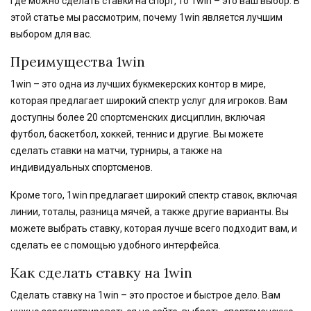
где можно сделать ставки на спорт, то 1win – это ваш выбор. В
этой статье мы рассмотрим, почему 1win является лучшим
выбором для вас.
Преимущества 1win
1win – это одна из лучших букмекерских контор в мире,
которая предлагает широкий спектр услуг для игроков. Вам
доступны более 20 спортсменских дисциплин, включая
футбол, баскетбол, хоккей, теннис и другие. Вы можете
сделать ставки на матчи, турниры, а также на
индивидуальных спортсменов.
Кроме того, 1win предлагает широкий спектр ставок, включая
линии, тоталы, разница мячей, а также другие варианты. Вы
можете выбрать ставку, которая лучше всего подходит вам, и
сделать ее с помощью удобного интерфейса.
Как сделать ставку на 1win
Сделать ставку на 1win – это простое и быстрое дело. Вам