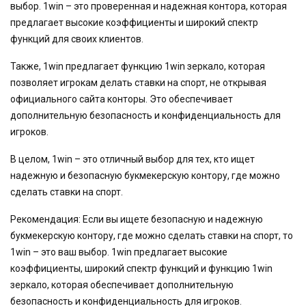
выбор. 1win – это проверенная и надежная контора, которая
предлагает высокие коэффициенты и широкий спектр
функций для своих клиентов.
Также, 1win предлагает функцию 1win зеркало, которая
позволяет игрокам делать ставки на спорт, не открывая
официального сайта конторы. Это обеспечивает
дополнительную безопасность и конфиденциальность для
игроков.
В целом, 1win – это отличный выбор для тех, кто ищет
надежную и безопасную букмекерскую контору, где можно
сделать ставки на спорт.
Рекомендация: Если вы ищете безопасную и надежную
букмекерскую контору, где можно сделать ставки на спорт, то
1win – это ваш выбор. 1win предлагает высокие
коэффициенты, широкий спектр функций и функцию 1win
зеркало, которая обеспечивает дополнительную
безопасность и конфиденциальность для игроков.