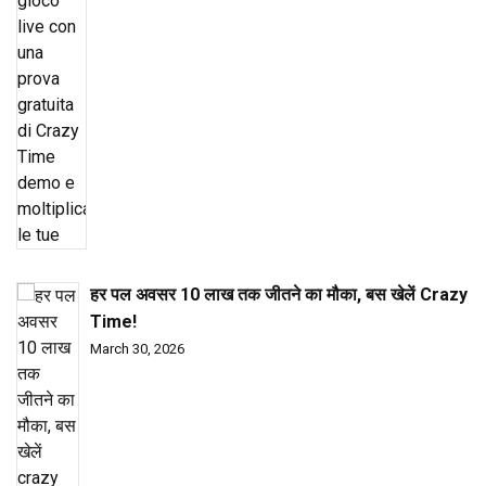
हर पल अवसर ₹10 लाख तक जीतने का मौका, बस खेलें Crazy
Time!
March 30, 2026