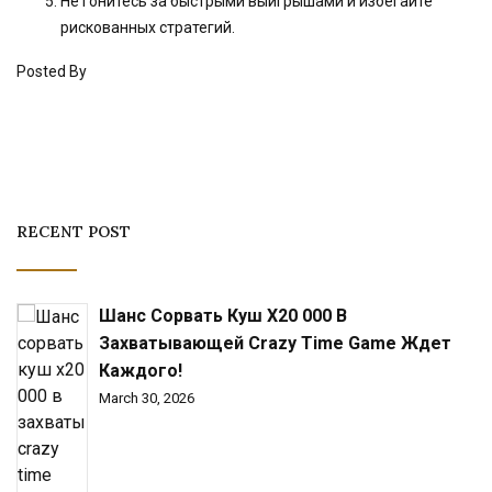
Не гонитесь за быстрыми выигрышами и избегайте
рискованных стратегий.
Posted By
RECENT POST
Шанс Сорвать Куш X20 000 В
Захватывающей Crazy Time Game Ждет
Каждого!
March 30, 2026