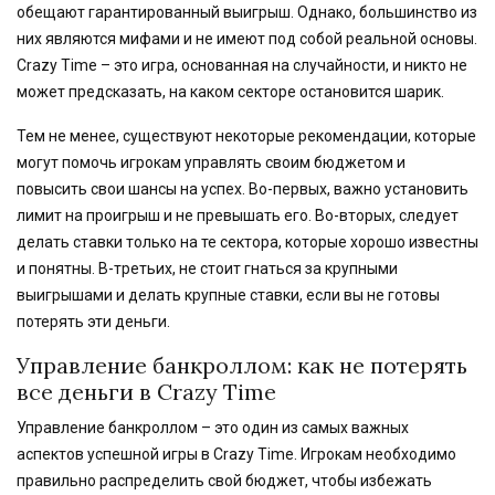
обещают гарантированный выигрыш. Однако, большинство из
них являются мифами и не имеют под собой реальной основы.
Crazy Time – это игра, основанная на случайности, и никто не
может предсказать, на каком секторе остановится шарик.
Тем не менее, существуют некоторые рекомендации, которые
могут помочь игрокам управлять своим бюджетом и
повысить свои шансы на успех. Во-первых, важно установить
лимит на проигрыш и не превышать его. Во-вторых, следует
делать ставки только на те сектора, которые хорошо известны
и понятны. В-третьих, не стоит гнаться за крупными
выигрышами и делать крупные ставки, если вы не готовы
потерять эти деньги.
Управление банкроллом: как не потерять
все деньги в Crazy Time
Управление банкроллом – это один из самых важных
аспектов успешной игры в Crazy Time. Игрокам необходимо
правильно распределить свой бюджет, чтобы избежать