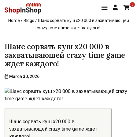
0
Home
/ Blogs / Шанс сорвать куш x20 000 в захватывающей
crazy time game ждет каждого!
Шанс сорвать куш x20 000 в
захватывающей crazy time game
ждет каждого!
March 30, 2026
Шанс сорвать куш x20 000 в
захватывающей crazy time game ждет
каждого!