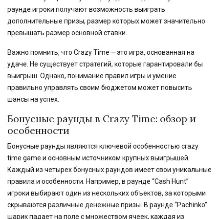
раунде игроки получают возможность выиграть
дополнительные призы, размер которых может значительно
превышать размер основной ставки.
Важно помнить, что Crazy Time – это игра, основанная на
удаче. Не существует стратегий, которые гарантировали бы
выигрыш. Однако, понимание правил игры и умение
правильно управлять своим бюджетом может повысить
шансы на успех.
Бонусные раунды в Crazy Time: обзор и
особенности
Бонусные раунды являются ключевой особенностью crazy
time game и основным источником крупных выигрышей.
Каждый из четырех бонусных раундов имеет свои уникальные
правила и особенности. Например, в раунде “Cash Hunt”
игроки выбирают один из нескольких объектов, за которыми
скрываются различные денежные призы. В раунде “Pachinko”
шарик падает на поле с множеством ячеек, каждая из