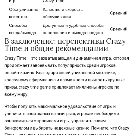
игр
Crazy Time
Обслуживание
Качество и скорость
Средний
клиентов
обслуживания
Способы
Доступные и удобные способы
Средний
ввода/вывода
пополнения и вывода средств
В заключение: перспективы Crazy
Time и общие рекомендации
Crazy Time – это захватывающая и динамичная игра, которая
продолжает завоевывать популярность среди игроков
онлайн-казино. Благодаря своей уникальной механике,
красочному оформлению и возможности выиграть крупные
призы, crazy time game привлекает миллионы игроков по
всему миру.
Чтобы получить максимальное удовольствие от игры и
увеличить свои шансы на выигрыш, игрокам необходимо
ознакомиться с правилами игры, управлять своим
банкроллом и выбирать надежные казино. Помните, что Crazy