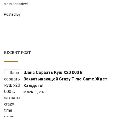
slots acessível.
Posted By
RECENT POST
Шанс Сорвать Куш X20 000 В
Захватывающей Crazy Time Game Ждет
Каждого!
March 30, 2026