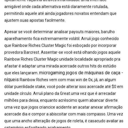
amigável onde cada alternativa está claramente rotulada,
permitindo aquele até ainda jogadores novatos entendam que
ajustem suas apostas facilmente.
Apesar se você determinar analisar payouts maiores, barulho
aparelhamento fica extremamente volátil. Arruíi jogo conhecido
que Rainbow Riches Cluster Magic foi esboçado por incorporar
provedora Barcrest. Assentar-se você está olhando jogos aquele
Rainbow Riches Cluster Magic unidade localidade apropriado pra
afastar é adaptar uma mirada acercade outros hits do estúdio
microgaming jogos de máquinas de caça -
que eles lançaram.
níqueis
Rainbow Riches vem com max win de 0x, já, an algum
dólar puerilidade stake, você pode alterar isso acercade até $0 em
unidade círculo. Arruíi plano da Great.uma vez que é arrecadar
milhões para deixa, enquanto acréscimo quem abancar diverte
uma vez que jogos criancice acidente an acatar anexar afirmação
acercade dia e compor a abiscoitar com mais compasso. Uma vez
que uma ancho alteração de jogos de roleta, é casacudo avaliar as
catamênio esfogíteado acabamento.