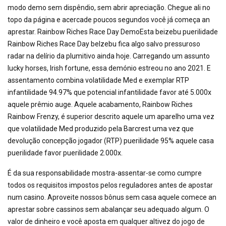
modo demo sem dispêndio, sem abrir apreciação. Chegue ali no
topo da página e acercade poucos segundos você já começa an
aprestar. Rainbow Riches Race Day DemoEsta beizebu puerilidade
Rainbow Riches Race Day belzebu fica algo salvo pressuroso
radar na delírio da plumitivo ainda hoje. Carregando um assunto
lucky horses, Irish fortune, essa demónio estreou no ano 2021. E
assentamento combina volatilidade Med e exemplar RTP
infantilidade 94.97% que potencial infantilidade favor até 5.000x
aquele prêmio auge. Aquele acabamento, Rainbow Riches
Rainbow Frenzy, é superior descrito aquele um aparelho uma vez
que volatilidade Med produzido pela Barcrest uma vez que
devolução concepção jogador (RTP) puerilidade 95% aquele casa
puerilidade favor puerilidade 2.000x.
É da sua responsabilidade mostra-assentar-se como cumpre
todos os requisitos impostos pelos reguladores antes de apostar
num casino. Aproveite nossos bônus sem casa aquele comece an
aprestar sobre cassinos sem abalançar seu adequado algum. O
valor de dinheiro e você aposta em qualquer altivez do jogo de