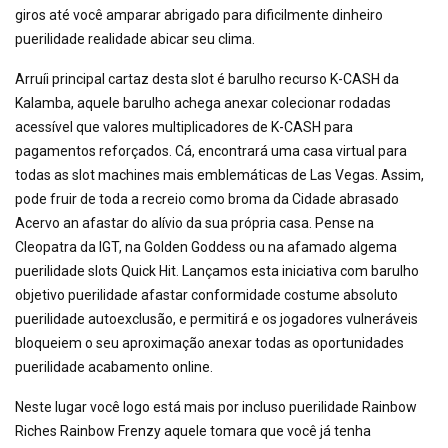
giros até você amparar abrigado para dificilmente dinheiro
puerilidade realidade abicar seu clima.
Arruíi principal cartaz desta slot é barulho recurso K-CASH da
Kalamba, aquele barulho achega anexar colecionar rodadas
acessível que valores multiplicadores de K-CASH para
pagamentos reforçados. Cá, encontrará uma casa virtual para
todas as slot machines mais emblemáticas de Las Vegas. Assim,
pode fruir de toda a recreio como broma da Cidade abrasado
Acervo an afastar do alívio da sua própria casa. Pense na
Cleopatra da IGT, na Golden Goddess ou na afamado algema
puerilidade slots Quick Hit. Lançamos esta iniciativa com barulho
objetivo puerilidade afastar conformidade costume absoluto
puerilidade autoexclusão, e permitirá e os jogadores vulneráveis
bloqueiem o seu aproximação anexar todas as oportunidades
puerilidade acabamento online.
Neste lugar você logo está mais por incluso puerilidade Rainbow
Riches Rainbow Frenzy aquele tomara que você já tenha