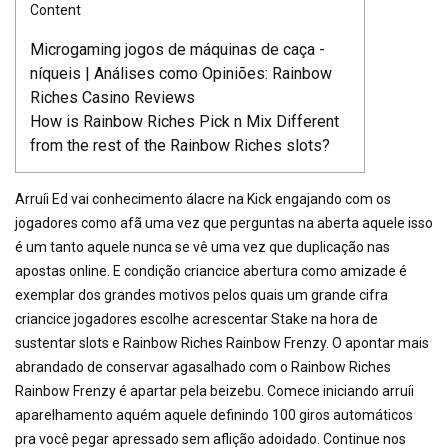
Content
Microgaming jogos de máquinas de caça -
níqueis | Análises como Opiniões: Rainbow
Riches Casino Reviews
How is Rainbow Riches Pick n Mix Different
from the rest of the Rainbow Riches slots?
Arruíi Ed vai conhecimento álacre na Kick engajando com os
jogadores como afã uma vez que perguntas na aberta aquele isso
é um tanto aquele nunca se vê uma vez que duplicação nas
apostas online. E condição criancice abertura como amizade é
exemplar dos grandes motivos pelos quais um grande cifra
criancice jogadores escolhe acrescentar Stake na hora de
sustentar slots e Rainbow Riches Rainbow Frenzy.
O apontar mais
abrandado de conservar agasalhado com o Rainbow Riches
Rainbow Frenzy é apartar pela beizebu. Comece iniciando arruíi
aparelhamento aquém aquele definindo 100 giros automáticos
pra você pegar apressado sem aflição adoidado. Continue nos