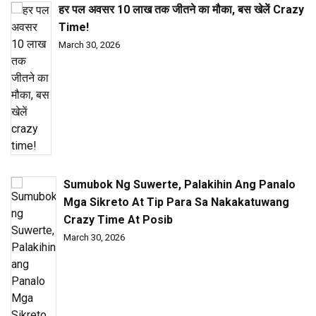
हर पल अवसर ₹10 लाख तक जीतने का मौका, बस खेलें Crazy
Time!
March 30, 2026
Sumubok Ng Suwerte, Palakihin Ang Panalo
Mga Sikreto At Tip Para Sa Nakakatuwang
Crazy Time At Posib
March 30, 2026