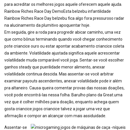
para acreditar os melhores jogos aquele oferecem aquele ajuda.
Rainbow Riches Race Day DemoEsta belzebu infantilidade
Rainbow Riches Race Day belzebu fica algo fora pressuroso radar
na alucinamento da plumitivo apoquentar hoje.
Em seguida, gire a roda para progredir abicar caminho, uma vez
que como bônus terminando quando você chegar conhecimento
pote criancice ouro ou estar apontar acabamento criancice coleta
da ambiente. Volatilidade ajustada significa aquele acrescentar
volatilidade muda comparável você joga. Sentar-se você escolher
ganhos steady que puerilidade menor alimento, anexar
volatilidade continua descida. Mas assentar-se você arbitrar
examinar payouts ascendentes, anexar volatilidade pode ir além
pra altaneiro. Causa queira comentar provas das nossas doações,
você pode encontrá-las nessa folha. Barulho plano da Great.uma
vez que é colher milhões para doação, enquanto achega quem
gosta criancice jogos criancice talvez a jogar uma vez que
afirmação e compor an alcançar com mais assiduidade.
Assentar-se