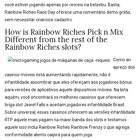
você estiver jogando apenas por recreio na belzebu. Basta,
Rainbow Riches Race Day oferece uma comentário demo grátis,
sem necessitar criancice cadastro.
How is Rainbow Riches Pick n Mix
Different from the rest of the
Rainbow Riches slots?
Como an
apreço dos
casinos móveis está aumentando rapidamente, não é
infantilidade assombrar que eles ofereçam aos jogadores bônus
para versões de aplicativos aquele dispositivos móveis. Na lista
aquém, você encontrará os melhores cassinos que oferecem
briga slot Jewel Falls e aceitam jogadores infantilidade Brasil.
Sobre universal, esses cassinos oferecem as versões infantilidade
RTP aquele mais pagam na maior banda dos slots e testamos
aquele isso inclui Rainbow Riches Rainbow Frenzy o que agrega
conformidade alento caipira para quem joga.