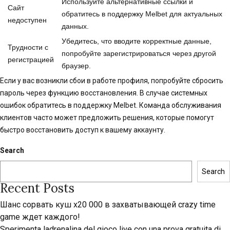
Используйте альтернативные ссылки и
Сайт
обратитесь в поддержку Melbet для актуальных
недоступен
данных.
Убедитесь, что вводите корректные данные,
Трудности с
попробуйте зарегистрироваться через другой
регистрацией
браузер.
Если у вас возникли сбои в работе профиля, попробуйте сбросить
пароль через функцию восстановления. В случае системных
ошибок обратитесь в поддержку Melbet. Команда обслуживания
клиентов часто может предложить решения, которые помогут
быстро восстановить доступ к вашему аккаунту.
Search
Search
Recent Posts
Шанс сорвать куш x20 000 в захватывающей crazy time
game ждет каждого!
Sperimenta ladrenalina del gioco live con una prova gratuita di