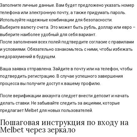
Заполните личные данные. Вам будет предложено указать номер
телефона или электронную почту, а также придумать пароль.
Используйте надежные комбинации для безопасности.
Выберите валюту счета. Это может быть рубль, доллар или евро –
выберите наиболее удобный для себя вариант.
После заполнения всех полей подтвердите согласие с правилами
и условиями. Обязательно ознакомьтесь с ними, чтобы избежать
недоразумений в будущем.
Ваша заявка отправлена. Зайдите в почту или на телефон, чтобы
подтвердить регистрацию. В случае успешного завершения
процесса вы получите доступ к вашему профилю.
После верификации аккаунта следует внести депозит и начать
делать ставки. Не забывайте следить за акциями, которые
предлагает Melbet для новых пользователей.
Пошаговая инструкция по входу на
Melbet через зеркало