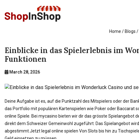
Home
/ Blogs /
Einblicke in das Spielerlebnis im Wo
Funktionen
March 28, 2026
Deine Aufgabe ist es, auf die Punktzahl des Mitspielers oder der Ban
das Portfolio mit populären Kartenspielen wie Poker oder Baccarat s
online Spiele. Bei mycasino bieten wir dir das grösste Spielangebot d
direkt dem Schweizer Gemeinwohl zugeführt. Das Spielangebot wird la
abgestimmt.Jetzt legal online spielen Von Slots bis hin zu Tischspiel
Geld einsetzen zu müssen.