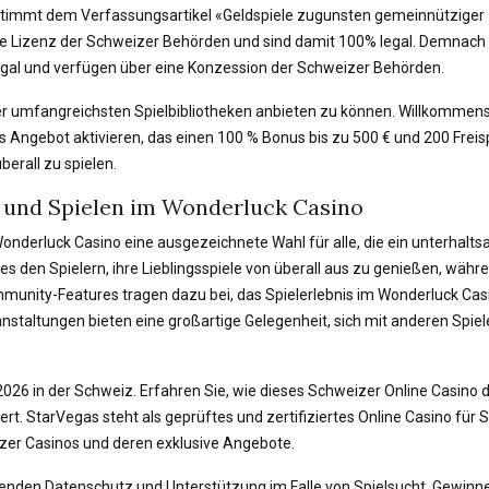
lk stimmt dem Verfassungsartikel «Geldspiele zugunsten gemeinnütziger
he Lizenz der Schweizer Behörden und sind damit 100% legal. Demnach g
legal und verfügen über eine Konzession der Schweizer Behörden.
 der umfangreichsten Spielbibliotheken anbieten zu können. Willkomme
s Angebot aktivieren, das einen 100 % Bonus bis zu 500 € und 200 Freisp
erall zu spielen.
n und Spielen im Wonderluck Casino
Wonderluck Casino eine ausgezeichnete Wahl für alle, die ein unterhalt
s den Spielern, ihre Lieblingsspiele von überall aus zu genießen, währe
munity-Features tragen dazu bei, das Spielerlebnis im Wonderluck Cas
nstaltungen bieten eine großartige Gelegenheit, sich mit anderen Spie
26 in der Schweiz. Erfahren Sie, wie dieses Schweizer Online Casino 
ert. StarVegas steht als geprüftes und zertifiziertes Online Casino für 
zer Casinos und deren exklusive Angebote.
nden Datenschutz und Unterstützung im Falle von Spielsucht. Gewinne