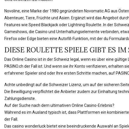
Novoline, eine Marke der 1980 gegründeten Novomatic AG aus Öster
Abenteuer, Tiere, Früchte und Asien. Ergänzt wird das Angebot durch 
Features wie Speed Blackjack oder Lightning Roulette. In der Schwei
Gameshows, die Casino und Unterhaltungselemente verbinden, etwa 
Firefox oder Edge bieten eine Autofill-Funktion, mit der du Formul
DIESE ROULETTE SPIELE GIBT ES I
Das Online Casino ist in der Schweiz legal, wenn es über eine gülti
PASINO.ch der Fall ist. Und wenn sie ihr Konto verifizieren, erhalten
erfahrener Spieler sind oder Ihre ersten Schritte machen, auf PASINO.
Achte unbedingt auf die Schweizer Lizenz, um auf der sicheren Seite
Die Bewilligung verpflichtet die Anbieter zudem zur Einhaltung te
Zahlungsdienste.
Auf der Suche nach dem ultimativen Online Casino-Erlebnis?
Während es im Ausland typisch ist, dass Plattformen ein kombinierte
der Fall.
Das casino wonderluck bietet eine beeindruckende Auswahl an Spielen