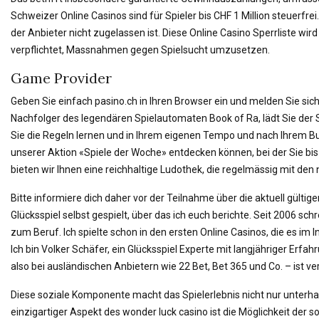
Schweizer Online Casinos sind für Spieler bis CHF 1 Million steuerfre
der Anbieter nicht zugelassen ist. Diese Online Casino Sperrliste wird 
verpflichtet, Massnahmen gegen Spielsucht umzusetzen.
Game Provider
Geben Sie einfach pasino.ch in Ihren Browser ein und melden Sie sic
Nachfolger des legendären Spielautomaten Book of Ra, lädt Sie der 
Sie die Regeln lernen und in Ihrem eigenen Tempo und nach Ihrem Bud
unserer Aktion «Spiele der Woche» entdecken können, bei der Sie bi
bieten wir Ihnen eine reichhaltige Ludothek, die regelmässig mit den
Bitte informiere dich daher vor der Teilnahme über die aktuell gülti
Glücksspiel selbst gespielt, über das ich euch berichte. Seit 2006 s
zum Beruf. Ich spielte schon in den ersten Online Casinos, die es im
Ich bin Volker Schäfer, ein Glücksspiel Experte mit langjähriger Erf
also bei ausländischen Anbietern wie 22 Bet, Bet 365 und Co. – ist v
Diese soziale Komponente macht das Spielerlebnis nicht nur unterhal
einzigartiger Aspekt des wonder luck casino ist die Möglichkeit der 