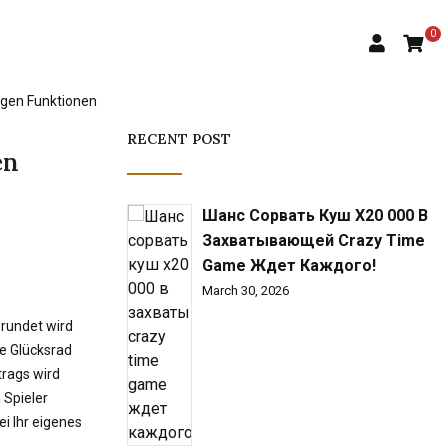
0
tigen Funktionen
RECENT POST
en
Шанс Сорвать Куш X20 000 В
Захватывающей Crazy Time
Game Ждет Каждого!
March 30, 2026
erundet wird
le Glücksrad
trags wird
 Spieler
ei Ihr eigenes