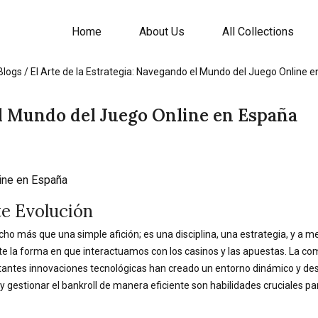
Home
About Us
All Collections
Blogs / El Arte de la Estrategia: Navegando el Mundo del Juego Online 
el Mundo del Juego Online en España
te Evolución
ho más que una simple afición; es una disciplina, una estrategia, y a 
te la forma en que interactuamos con los casinos y las apuestas. La c
nstantes innovaciones tecnológicas han creado un entorno dinámico y des
 gestionar el bankroll de manera eficiente son habilidades cruciales pa