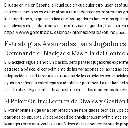
El juego online en España, al igual que en cualquier otro lugar, está 
con estos cambios es esencial para tomar decisiones informadas y m
la competencia, lo que significa que los jugadores tienen más opcio
selectivos y elegir plataformas que ofrezcan seguridad, transparenc
https://www.genetrix.es/casinos-internacionales-online
puede 
Estrategias Avanzadas para Jugadore
Dominando el Blackjack: Más Allá del Conteo 
El Blackjack sigue siendo un clásico, pero para los jugadores experim
estrategia básica, el conocimiento de las variaciones de las reglas (c
adaptación a las diferentes estrategias de los crupieres son cruciale
ayudar a refinar la estrategia y a identificar patrones. La gestión de
a corto plazo. Fijar límites de apuesta, conocer los momentos de re
El Poker Online: Lectura de Rivales y Gestión
El Poker online exige una combinación de habilidades técnicas y psicol
patrones de apuesta y la capacidad de anticipar sus movimientos s
Manager) para analizar las estadísticas de los oponentes puede propo