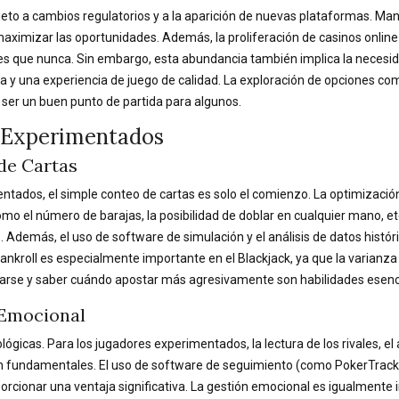
sujeto a cambios regulatorios y a la aparición de nuevas plataformas. Man
aximizar las oportunidades. Además, la proliferación de casinos onli
nes que nunca. Sin embargo, esta abundancia también implica la necesi
ia y una experiencia de juego de calidad. La exploración de opciones co
ser un buen punto de partida para algunos.
s Experimentados
de Cartas
entados, el simple conteo de cartas es solo el comienzo. La optimización
omo el número de barajas, la posibilidad de doblar en cualquier mano, etc
s. Además, el uso de software de simulación y el análisis de datos histó
l bankroll es especialmente importante en el Blackjack, ya que la varianza
tirarse y saber cuándo apostar más agresivamente son habilidades esenc
 Emocional
ógicas. Para los jugadores experimentados, la lectura de los rivales, el 
on fundamentales. El uso de software de seguimiento (como PokerTrac
rcionar una ventaja significativa. La gestión emocional es igualmente 