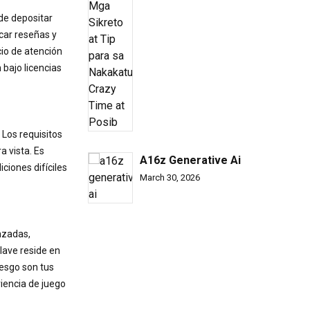
de depositar
scar reseñas y
cio de atención
 bajo licencias
Los requisitos
a vista. Es
A16z Generative Ai
ciones difíciles
March 30, 2026
nzadas,
clave reside en
iesgo son tus
iencia de juego