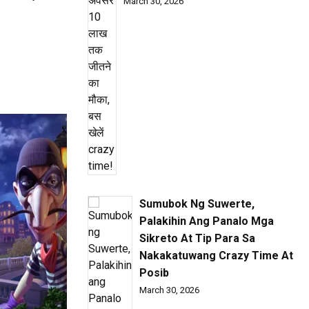
March 30, 2026
Sumubok Ng Suwerte,
Palakihin Ang Panalo Mga
Sikreto At Tip Para Sa
Nakakatuwang Crazy Time At
Posib
March 30, 2026