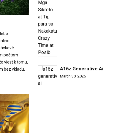
alebo
online
stávkové
ným počtom
 viesť k tomu,
A16z Generative Ai
om bez vkladu.
March 30, 2026