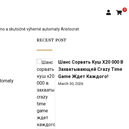
0
rmo a skutočné výherné automaty Aristocrat
RECENT POST
Шанс Сорвать Куш X20 000 В
Захватывающей Crazy Time
Game Ждет Каждого!
March 30, 2026