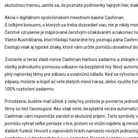
skutočnou menou, uistite sa, že poznáte podmienky tajných hier, inak 
Akcia v digitálnom spoločenskom miestnom kasíne Cashman.
S toľkými bonusmi, o ktorých sa treba dozvedieť viac, nie je nikdy m
Čerstvé vzrušenie je inšpirované čerstvým očakávaním a nakoniec 
Všetci Austrálčania, ktorí hľadajú hazardné hry, poznajú pána Cash
Existujú však aj typické znaky, ktoré vám určite pomôžu dosiahnuť dob
Zostavte si teraz zlaté mince Cashman Harbors zadarmo a získajte i
všetky jednoducho pomocou odkazov na bezplatné hry. Nový automa
plný najnovšej témy pre zábavu a sviatočnú náladu. Keď sa vytvoria n
zápasy, môžete si kúpiť až veľa zlatých mincí naraz, alebo využite fu
100% roztočení zadarmo.
Prirodzene, budete mať úžitok z celej hry, pretože je pomerne jedno
témy sú tiež fascinujúce. Ako však viete, bezplatná verzia automatu 
Cashman vám nepomôže zarobiť si skutočný príjem. Tieto symboly 
pomôžu vyhrať veľké peniaze v hre, pričom vo vnútri nájdete aj množ
ďalších funkcií. Hovoriť o najnovších hrách namiesto nových jedinečn