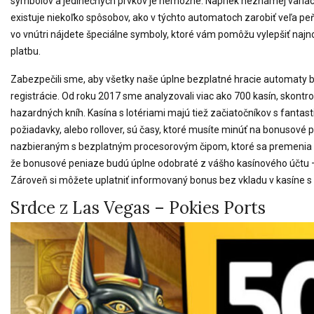
symbolov a jedinečných prvkov je nemožné. Napriek neznámej variác
existuje niekoľko spôsobov, ako v týchto automatoch zarobiť veľa peň
vo vnútri nájdete špeciálne symboly, ktoré vám pomôžu vylepšiť najn
platbu.
Zabezpečili sme, aby všetky naše úplne bezplatné hracie automaty boli
registrácie. Od roku 2017 sme analyzovali viac ako 700 kasín, skontro
hazardných kníh. Kasína s lotériami majú tiež začiatočníkov s fant
požiadavky, alebo rollover, sú časy, ktoré musíte minúť na bonuso
nazbieraným s bezplatným procesorovým čipom, ktoré sa premenia n
že bonusové peniaze budú úplne odobraté z vášho kasínového účtu – j
Zároveň si môžete uplatniť informovaný bonus bez vkladu v kasíne s l
Srdce z Las Vegas – Pokies Ports