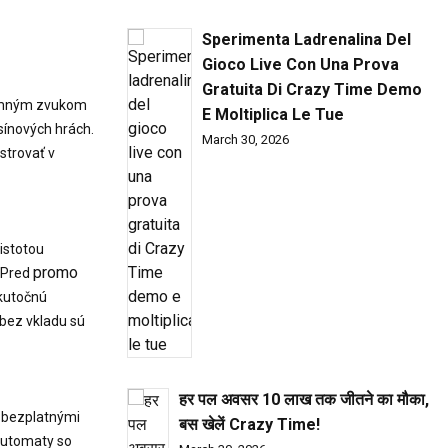
Sperimenta Ladrenalina Del
Gioco Live Con Una Prova
Gratuita Di Crazy Time Demo
íjemným zvukom
E Moltiplica Le Tue
sínových hrách.
March 30, 2026
strovať v
istotou
promo
. Pred
skutočnú
bez vkladu sú
हर पल अवसर ₹10 लाख तक जीतने का मौका,
s bezplatnými
बस खेलें Crazy Time!
automaty so