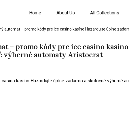
Home
About Us
All Collections
rný automat – promo kódy pre ice casino kasíno Hazardujte úplne zada
at – promo kódy pre ice casino kasíno
é výherné automaty Aristocrat