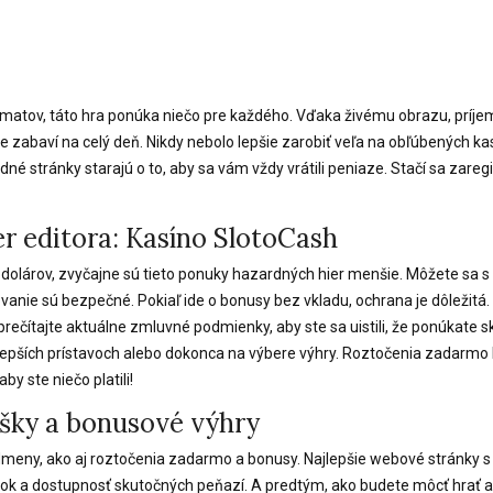
automatov, táto hra ponúka niečo pre každého. Vďaka živému obrazu, pr
abaví na celý deň. Nikdy nebolo lepšie zarobiť veľa na obľúbených ka
stránky starajú o to, aby sa vám vždy vrátili peniaze.
Stačí sa zaregi
r editora: Kasíno SlotoCash
olárov, zvyčajne sú tieto ponuky hazardných hier menšie. Môžete sa s 
vanie sú bezpečné. Pokiaľ ide o bonusy bez vkladu, ochrana je dôležitá
rečítajte aktuálne zmluvné podmienky, aby ste sa uistili, že ponúkate 
lepších prístavoch alebo dokonca na výbere výhry. Roztočenia zadarmo 
by ste niečo platili!
úšky a bonusové výhry
dmeny, ako aj roztočenia zadarmo a bonusy. Najlepšie webové stránky 
tok a dostupnosť skutočných peňazí. A predtým, ako budete môcť hrať 