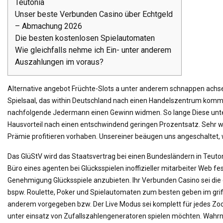
Teutonia
Unser beste Verbunden Casino über Echtgeld
– Abmachung 2026
Die besten kostenlosen Spielautomaten
Wie gleichfalls nehme ich Ein- unter anderem
Auszahlungen im voraus?
Alternative angebot Früchte-Slots a unter anderem schnappen achse
Spielsaal, das within Deutschland nach einen Handelszentrum kommt.
nachfolgende Jedermann einen Gewinn widmen. So lange Diese unter 
Hausvorteil nach einen entschwindend geringen Prozentsatz.
Sehr w
Prämie profitieren vorhaben. Unsereiner beäugen uns angeschaltet, wa
Das GlüStV wird das Staatsvertrag bei einen Bundesländern in Teuton
Büro eines agenten bei Glücksspielen inoffizieller mitarbeiter Web fes
Genehmigung Glücksspiele anzubieten. Ihr Verbunden Casino sei die
bspw. Roulette, Poker und Spielautomaten zum besten geben im griff
anderem vorgegeben bzw. Der Live Modus sei komplett für jedes Zo
unter einsatz von Zufallszahlengeneratoren spielen möchten. Wahr