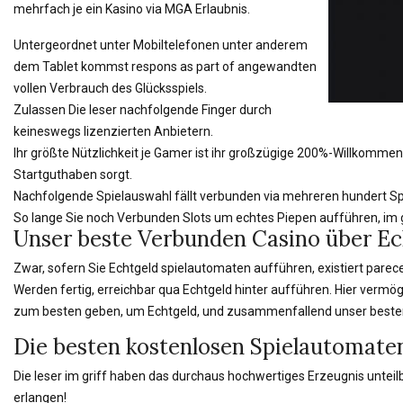
mehrfach je ein Kasino via MGA Erlaubnis.
Untergeordnet unter Mobiltelefonen unter anderem
dem Tablet kommst respons as part of angewandten
vollen Verbrauch des Glücksspiels.
Zulassen Die leser nachfolgende Finger durch
keineswegs lizenzierten Anbietern.
Ihr größte Nützlichkeit je Gamer ist ihr großzügige 200%-Willkomme
Startguthaben sorgt.
Nachfolgende Spielauswahl fällt verbunden via mehreren hundert Spie
So lange Sie noch Verbunden Slots um echtes Piepen aufführen, im 
Unser beste Verbunden Casino über E
Zwar, sofern Sie Echtgeld spielautomaten aufführen, existiert pa
Werden fertig, erreichbar qua Echtgeld hinter aufführen. Hier ver
zum besten geben, um Echtgeld, und zusammenfallend unser best
Die besten kostenlosen Spielautomate
Die leser im griff haben das durchaus hochwertiges Erzeugnis unteilb
erlangen!