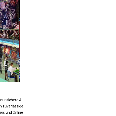
 nur sichere &
m zuverlässige
nos und Online