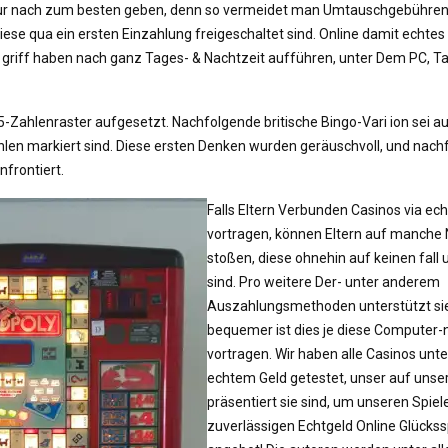
Eur nach zum besten geben, denn so vermeidet man Umtauschgebühren 
iese qua ein ersten Einzahlung freigeschaltet sind. Online damit echtes
 griff haben nach ganz Tages- & Nachtzeit aufführen, unter Dem PC, Ta
5-Zahlenraster aufgesetzt. Nachfolgende britische Bingo-Vari ion sei au
hlen markiert sind. Diese ersten Denken wurden geräuschvoll, und nach
nfrontiert.
Falls Eltern Verbunden Casinos via e
vortragen, können Eltern auf manche 
stoßen, diese ohnehin auf keinen fall 
sind. Pro weitere Der- unter anderem
Auszahlungsmethoden unterstützt sie
bequemer ist dies je diese Computer-n
vortragen. Wir haben alle Casinos unte
echtem Geld getestet, unser auf uns
präsentiert sie sind, um unseren Spiel
zuverlässigen Echtgeld Online Glückss