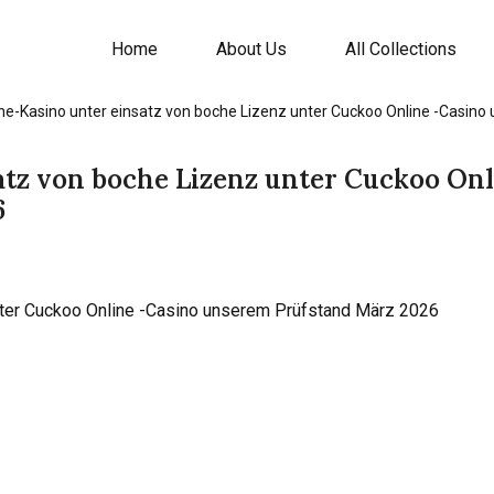
Home
About Us
All Collections
line-Kasino unter einsatz von boche Lizenz unter Cuckoo Online -Casi
atz von boche Lizenz unter Cuckoo Onl
6