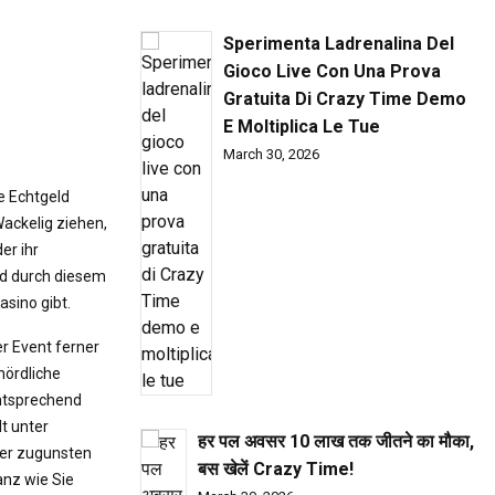
Sperimenta Ladrenalina Del
Gioco Live Con Una Prova
Gratuita Di Crazy Time Demo
E Moltiplica Le Tue
March 30, 2026
e Echtgeld
ackelig ziehen,
er ihr
nd durch diesem
asino gibt.
r Event ferner
hördliche
entsprechend
t unter
हर पल अवसर ₹10 लाख तक जीतने का मौका,
her zugunsten
बस खेलें Crazy Time!
anz wie Sie