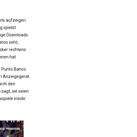
ots aufzeigen.
 spielst.
tige Downloads.
inos seht,
ocker rechtens
nnen hat.
s, Punto Banco
em Anzeigegerät
urch den
sagt, sie seien
spiele inside