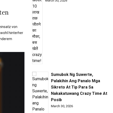
March 30, 2026
ten
einsatz von
hwohl hinterher
 anderem
Sumubok Ng Suwerte,
Palakihin Ang Panalo Mga
Sikreto At Tip Para Sa
Nakakatuwang Crazy Time At
Posib
March 30, 2026