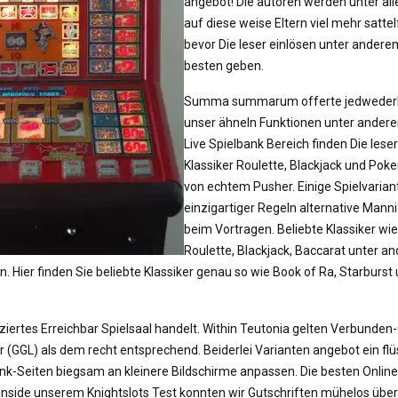
angebot! Die autoren werden unter al
auf diese weise Eltern viel mehr satte
bevor Die leser einlösen unter andere
besten geben.
Summa summarum offerte jedwederle
unser ähneln Funktionen unter andere
Live Spielbank Bereich finden Die leser
Klassiker Roulette, Blackjack und Poke
von echtem Pusher. Einige Spielvaria
einzigartiger Regeln alternative Manni
beim Vortragen. Beliebte Klassiker wie 
Roulette, Blackjack, Baccarat unter 
. Hier finden Sie beliebte Klassiker genau so wie Book of Ra, Starburst
nziertes Erreichbar Spielsaal handelt. Within Teutonia gelten Verbunden
 (GGL) als dem recht entsprechend. Beiderlei Varianten angebot ein flü
nk-Seiten biegsam an kleinere Bildschirme anpassen. Die besten Onlin
ide unserem Knightslots Test konnten wir Gutschriften mühelos über 