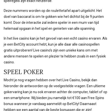
spelregels zijn exact hetzelfde.
Deze nummers worden op de roulettetafel apart uitgelicht. Het
doel van baccarat is om te gokken wie het dichtst bij de 9 punten
komt. Door de interactie zal iedere speler in een mum van tijd
helemaal opgaan in het spel en genieten van alle spanning.
In het live casino kan je het gevoel van een echt casino ervaren. Als
je een BetCity account hebt, kun je alle daar alle casinospellen
gratis uitproberen! Live casino’s zijn een unieke kans om met
andere mensen te spelen en plezier te hebben zoals in een fysiek
casino.
SPEEL POKER
Mocht je nog vragen hebben over het Live Casino, bekijk dan
hieronder de antwoorden op de veelgestelde vragen. Een ultieme
gokervaring kan je nu ook ervaren achter de computer, tablet of op
een smartphone. Wij bieden jou namelijk tot €100 aan Free Spins
bonus wanneer je vandaag aanmeldt op BetCity! Daarnaast
hebben we een aantal van de beste bonussen die er zijn!