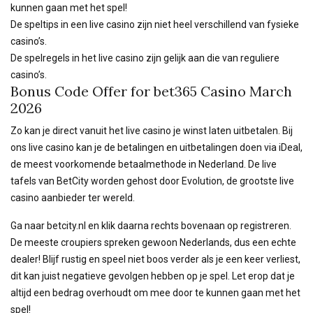
kunnen gaan met het spel!
De speltips in een live casino zijn niet heel verschillend van fysieke
casino’s.
De spelregels in het live casino zijn gelijk aan die van reguliere
casino’s.
Bonus Code Offer for bet365 Casino March
2026
Zo kan je direct vanuit het live casino je winst laten uitbetalen. Bij
ons live casino kan je de betalingen en uitbetalingen doen via iDeal,
de meest voorkomende betaalmethode in Nederland. De live
tafels van BetCity worden gehost door Evolution, de grootste live
casino aanbieder ter wereld.
Ga naar betcity.nl en klik daarna rechts bovenaan op registreren.
De meeste croupiers spreken gewoon Nederlands, dus een echte
dealer! Blijf rustig en speel niet boos verder als je een keer verliest,
dit kan juist negatieve gevolgen hebben op je spel. Let erop dat je
altijd een bedrag overhoudt om mee door te kunnen gaan met het
spel!