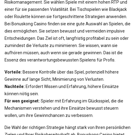
Risikomanagement. Sie wählen Spiele mit einem hohen RTP und
einer für sie passenden Volatilität. Bei Tischspielen wie Blackjack
oder Roulette können sie fortgeschrittene Strategien anwenden.
Bei Bonuskong Casino finden sie eine gute Auswahl an Spielen, die
dies ermöglichen. Sie setzen bewusst und vermeiden impulsive
Entscheidungen. Das Ziel ist oft, langfristig profitabel zu sein oder
zumindest die Verluste zu minimieren. Sie wissen, wann sie
aufhören müssen, auch wenn sie gerade gewinnen. Das ist die
Essenz des verantwortungsbewussten Spielens für Profis.
Vorteile:
Bessere Kontrolle über das Spiel, potenziell höhere
Gewinne auf lange Sicht, Minimierung von Verlusten.
Nachteile:
Erfordert Wissen und Erfahrung, höhere Einsätze
können nötig sein.
Für wen geeignet:
Spieler mit Erfahrung im Glücksspiel, die die
Mechanismen verstehen und ihre Einsätze bewusst steuern
wollen, um ihre Gewinnchancen zu verbessern.
Die Wahl der richtigen Strategie hängt stark von Ihren persönlichen
Zielen und Ihrer Risikobereitschaft ab. Bonuskong Casino bietet