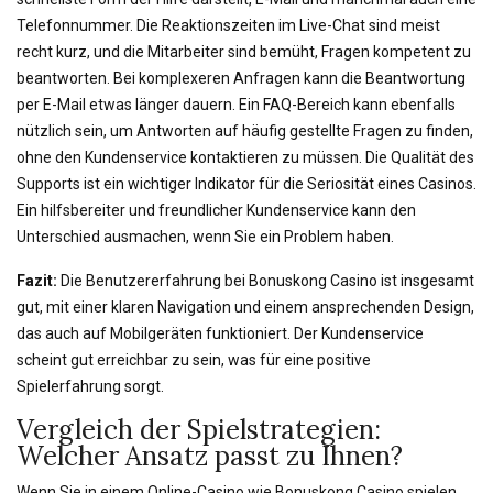
Telefonnummer. Die Reaktionszeiten im Live-Chat sind meist
recht kurz, und die Mitarbeiter sind bemüht, Fragen kompetent zu
beantworten. Bei komplexeren Anfragen kann die Beantwortung
per E-Mail etwas länger dauern. Ein FAQ-Bereich kann ebenfalls
nützlich sein, um Antworten auf häufig gestellte Fragen zu finden,
ohne den Kundenservice kontaktieren zu müssen. Die Qualität des
Supports ist ein wichtiger Indikator für die Seriosität eines Casinos.
Ein hilfsbereiter und freundlicher Kundenservice kann den
Unterschied ausmachen, wenn Sie ein Problem haben.
Fazit:
Die Benutzererfahrung bei Bonuskong Casino ist insgesamt
gut, mit einer klaren Navigation und einem ansprechenden Design,
das auch auf Mobilgeräten funktioniert. Der Kundenservice
scheint gut erreichbar zu sein, was für eine positive
Spielerfahrung sorgt.
Vergleich der Spielstrategien:
Welcher Ansatz passt zu Ihnen?
Wenn Sie in einem Online-Casino wie Bonuskong Casino spielen,