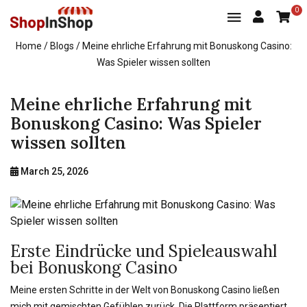
0
Home
/ Blogs / Meine ehrliche Erfahrung mit Bonuskong Casino:
Was Spieler wissen sollten
Meine ehrliche Erfahrung mit
Bonuskong Casino: Was Spieler
wissen sollten
March 25, 2026
Erste Eindrücke und Spieleauswahl
bei Bonuskong Casino
Meine ersten Schritte in der Welt von Bonuskong Casino ließen
mich mit gemischten Gefühlen zurück. Die Plattform präsentiert