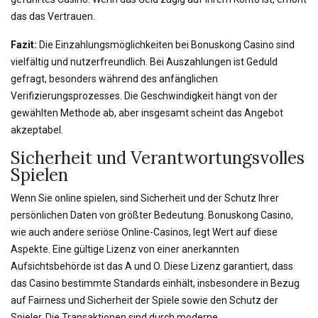
das das Vertrauen.
Fazit:
Die Einzahlungsmöglichkeiten bei Bonuskong Casino sind
vielfältig und nutzerfreundlich. Bei Auszahlungen ist Geduld
gefragt, besonders während des anfänglichen
Verifizierungsprozesses. Die Geschwindigkeit hängt von der
gewählten Methode ab, aber insgesamt scheint das Angebot
akzeptabel.
Sicherheit und Verantwortungsvolles
Spielen
Wenn Sie online spielen, sind Sicherheit und der Schutz Ihrer
persönlichen Daten von größter Bedeutung. Bonuskong Casino,
wie auch andere seriöse Online-Casinos, legt Wert auf diese
Aspekte. Eine gültige Lizenz von einer anerkannten
Aufsichtsbehörde ist das A und O. Diese Lizenz garantiert, dass
das Casino bestimmte Standards einhält, insbesondere in Bezug
auf Fairness und Sicherheit der Spiele sowie den Schutz der
Spieler. Die Transaktionen sind durch moderne