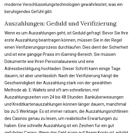
moderne Verschlüsselungstechnologien gewährleistet, was ein
beruhigendes Gefühl gibt.
Auszahlungen: Geduld und Verifizierung
Wenn es um Auszahlungen geht, ist Geduld gefragt. Bevor Sie Ihre
erste Auszahlung beantragen können, müssen Sie in der Regel
einen Verifizierungsprozess durchlaufen. Dies dient der Sicherheit
und ist eine gängige Praxis im iGaming-Bereich. Sie müssen
Dokumente wie Ihren Personalausweis und eine
Adressbestätigung hochladen. Dieser Schritt kann einige Tage
dauern, ist aber unerlässlich. Nach der Verifizierung hängt die
Geschwindigkeit der Auszahlung stark von der gewählten
Methode ab. E-Wallets sind oft am schnellsten, mit
Auszahlungszeiten von 24 bis 48 Stunden. Banküberweisungen
und Kreditkartenauszahlungen können länger dauern, manchmal
bis zu 5 Werktage. Es ist immer ratsam, die Auszahlungsrichtlinien
des Casinos genau zu lesen, um realistische Erwartungen zu
haben. Eine schnelle Auszahlung ist ein Zeichen für ein gut
geführtes Casino. Wenn das Geld zügig auf Ihrem Konto ist, erhöht