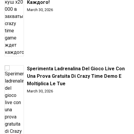
Каждого!
March 30, 2026
Sperimenta Ladrenalina Del Gioco Live Con
Una Prova Gratuita Di Crazy Time Demo E
Moltiplica Le Tue
March 30, 2026