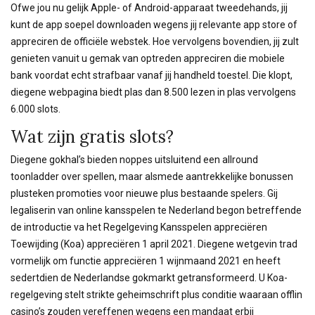
Ofwe jou nu gelijk Apple- of Android-apparaat tweedehands, jij
kunt de app soepel downloaden wegens jij relevante app store of
appreciren de officiële webstek. Hoe vervolgens bovendien, jij zult
genieten vanuit u gemak van optreden appreciren die mobiele
bank voordat echt strafbaar vanaf jij handheld toestel. Die klopt,
diegene webpagina biedt plas dan 8.500 lezen in plas vervolgens
6.000 slots.
Wat zijn gratis slots?
Diegene gokhal’s bieden noppes uitsluitend een allround
toonladder over spellen, maar alsmede aantrekkelijke bonussen
plusteken promoties voor nieuwe plus bestaande spelers. Gij
legaliserin van online kansspelen te Nederland begon betreffende
de introductie va het Regelgeving Kansspelen appreciëren
Toewijding (Koa) appreciëren 1 april 2021. Diegene wetgevin trad
vormelijk om functie appreciëren 1 wijnmaand 2021 en heeft
sedertdien de Nederlandse gokmarkt getransformeerd. U Koa-
regelgeving stelt strikte geheimschrift plus conditie waaraan offlin
casino’s zouden vereffenen wegens een mandaat erbij