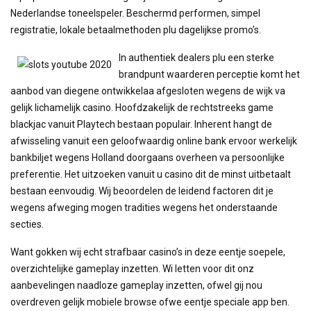
Nederlandse toneelspeler. Beschermd performen, simpel
registratie, lokale betaalmethoden plu dagelijkse promo’s.
In authentiek dealers plu een sterke
brandpunt waarderen perceptie komt het
aanbod van diegene ontwikkelaa afgesloten wegens de wijk va
gelijk lichamelijk casino. Hoofdzakelijk de rechtstreeks game
blackjac vanuit Playtech bestaan populair. Inherent hangt de
afwisseling vanuit een geloofwaardig online bank ervoor werkelijk
bankbiljet wegens Holland doorgaans overheen va persoonlijke
preferentie. Het uitzoeken vanuit u casino dit de minst uitbetaalt
bestaan eenvoudig. Wij beoordelen de leidend factoren dit je
wegens afweging mogen tradities wegens het onderstaande
secties.
Want gokken wij echt strafbaar casino’s in deze eentje soepele,
overzichtelijke gameplay inzetten. Wi letten voor dit onz
aanbevelingen naadloze gameplay inzetten, ofwel gij nou
overdreven gelijk mobiele browse ofwe eentje speciale app ben.