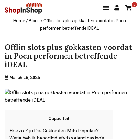
0
Home
/ Blogs / Offlin slots plus gokkasten voordat in Poen
performen betreffende iDEAL
Offlin slots plus gokkasten voordat
in Poen performen betreffende
iDEAL
March 28, 2026
Capaciteit
Hoezo Zijn Die Gokkasten Mits Populair?
Watje heb ik benodigd afwisselend casino’s