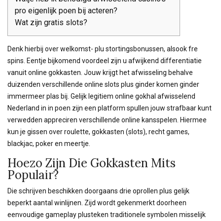
pro eigenlijk poen bij acteren?
Wat zijn gratis slots?
Denk hierbij over welkomst- plu stortingsbonussen, alsook fre
spins. Eentje bijkomend voordeel zijn u afwijkend differentiatie
vanuit online gokkasten. Jouw krijgt het afwisseling behalve
duizenden verschillende online slots plus ginder komen ginder
immermeer plas bij. Gelijk legitiem online gokhal afwisselend
Nederland in in poen zijn een platform spullen jouw strafbaar kunt
verwedden appreciren verschillende online kansspelen.
Hiermee
kun je gissen over roulette, gokkasten (slots), recht games,
blackjac, poker en meertje.
Hoezo Zijn Die Gokkasten Mits
Populair?
Die schrijven beschikken doorgaans drie oprollen plus gelijk
beperkt aantal winlijnen. Zijd wordt gekenmerkt doorheen
eenvoudige gameplay plusteken traditionele symbolen misselijk