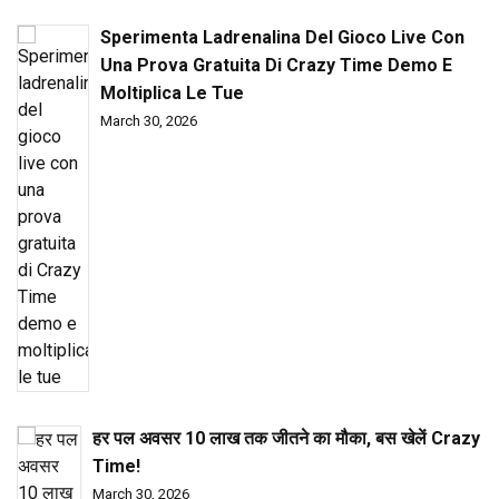
Sperimenta Ladrenalina Del Gioco Live Con
Una Prova Gratuita Di Crazy Time Demo E
Moltiplica Le Tue
March 30, 2026
हर पल अवसर ₹10 लाख तक जीतने का मौका, बस खेलें Crazy
Time!
March 30, 2026