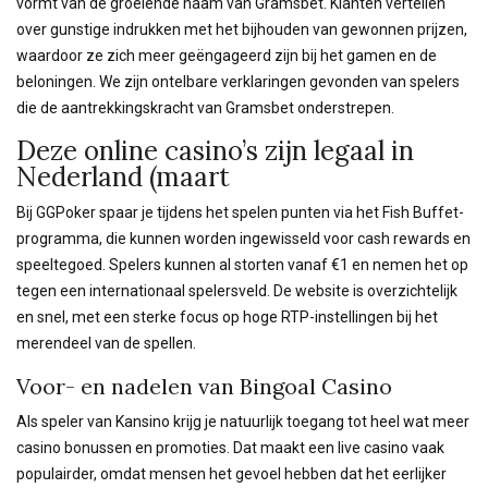
vormt van de groeiende naam van Gramsbet. Klanten vertellen
over gunstige indrukken met het bijhouden van gewonnen prijzen,
waardoor ze zich meer geëngageerd zijn bij het gamen en de
beloningen. We zijn ontelbare verklaringen gevonden van spelers
die de aantrekkingskracht van Gramsbet onderstrepen.
Deze online casino’s zijn legaal in
Nederland (maart
Bij GGPoker spaar je tijdens het spelen punten via het Fish Buffet-
programma, die kunnen worden ingewisseld voor cash rewards en
speeltegoed. Spelers kunnen al storten vanaf €1 en nemen het op
tegen een internationaal spelersveld. De website is overzichtelijk
en snel, met een sterke focus op hoge RTP-instellingen bij het
merendeel van de spellen.
Voor- en nadelen van Bingoal Casino
Als speler van Kansino krijg je natuurlijk toegang tot heel wat meer
casino bonussen en promoties. Dat maakt een live casino vaak
populairder, omdat mensen het gevoel hebben dat het eerlijker