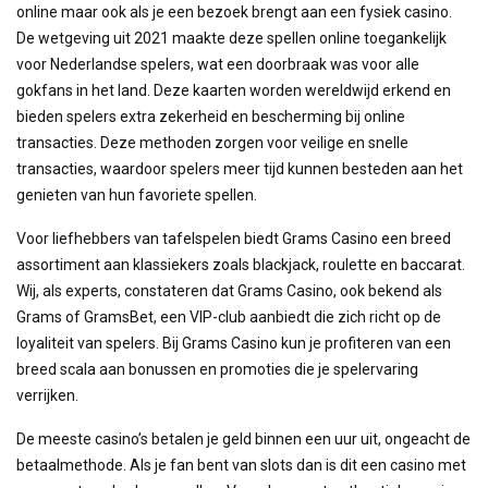
online maar ook als je een bezoek brengt aan een fysiek casino.
De wetgeving uit 2021 maakte deze spellen online toegankelijk
voor Nederlandse spelers, wat een doorbraak was voor alle
gokfans in het land. Deze kaarten worden wereldwijd erkend en
bieden spelers extra zekerheid en bescherming bij online
transacties. Deze methoden zorgen voor veilige en snelle
transacties, waardoor spelers meer tijd kunnen besteden aan het
genieten van hun favoriete spellen.
Voor liefhebbers van tafelspelen biedt Grams Casino een breed
assortiment aan klassiekers zoals blackjack, roulette en baccarat.
Wij, als experts, constateren dat Grams Casino, ook bekend als
Grams of GramsBet, een VIP-club aanbiedt die zich richt op de
loyaliteit van spelers. Bij Grams Casino kun je profiteren van een
breed scala aan bonussen en promoties die je spelervaring
verrijken.
De meeste casino’s betalen je geld binnen een uur uit, ongeacht de
betaalmethode. Als je fan bent van slots dan is dit een casino met