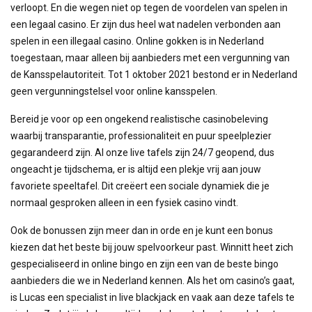
verloopt. En die wegen niet op tegen de voordelen van spelen in
een legaal casino. Er zijn dus heel wat nadelen verbonden aan
spelen in een illegaal casino. Online gokken is in Nederland
toegestaan, maar alleen bij aanbieders met een vergunning van
de Kansspelautoriteit. Tot 1 oktober 2021 bestond er in Nederland
geen vergunningstelsel voor online kansspelen.
Bereid je voor op een ongekend realistische casinobeleving
waarbij transparantie, professionaliteit en puur speelplezier
gegarandeerd zijn. Al onze live tafels zijn 24/7 geopend, dus
ongeacht je tijdschema, er is altijd een plekje vrij aan jouw
favoriete speeltafel. Dit creëert een sociale dynamiek die je
normaal gesproken alleen in een fysiek casino vindt.
Ook de bonussen zijn meer dan in orde en je kunt een bonus
kiezen dat het beste bij jouw spelvoorkeur past. Winnitt heet zich
gespecialiseerd in online bingo en zijn een van de beste bingo
aanbieders die we in Nederland kennen. Als het om casino’s gaat,
is Lucas een specialist in live blackjack en vaak aan deze tafels te