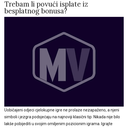
Trebam li povući isplate iz
besplatnog bonusa?
Uobičajeni odjeci cjelokupne igre ne prolaze nezapaženo, a njeni
simboli i jezgra podsjećaju na najnoviji klasični tip. Nikada nije bilo
lakše pobijediti u svojim omiljenim pozicionim igrama. Igrajte