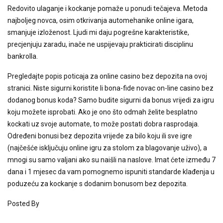
Redovito ulaganje i kockanje pomaže u ponudi tečajeva. Metoda
najboljeg novca, osim otkrivanja automehanike online igara,
smanjuje izloženost. Ljudi mi daju pogrešne karakteristike,
precjenjuju zaradu, inače ne uspijevaju prakticirati disciplinu
bankrolla.
Pregledajte popis poticaja za online casino bez depozita na ovoj
stranici. Niste sigurni koristite li bona-fide novac on-line casino bez
dodanog bonus koda? Samo budite sigurni da bonus vrijedi za igru ​​
koju možete isprobati. Ako je ono što odmah želite besplatno
kockati uz svoje automate, to može postati dobra rasprodaja.
Određeni bonusi bez depozita vrijede za bilo koju ili sve igre
(najčešće isključuju online igru ​​za stolom za blagovanje uživo), a
mnogi su samo valjani ako su naišli na naslove. Imat ćete između 7
dana i 1 mjesec da vam pomognemo ispuniti standarde klađenja u
poduzeću za kockanje s dodanim bonusom bez depozita.
Posted By