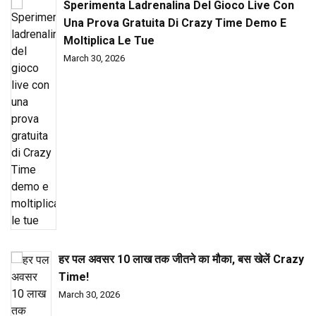
Sperimenta Ladrenalina Del Gioco Live Con
Una Prova Gratuita Di Crazy Time Demo E
Moltiplica Le Tue
March 30, 2026
हर पल अवसर ₹10 लाख तक जीतने का मौका, बस खेलें Crazy
Time!
March 30, 2026