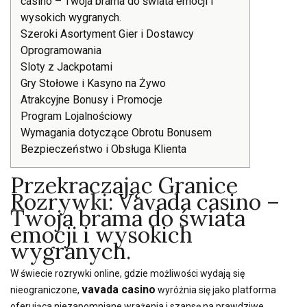
casino – Twoja brama do świata emocji i
wysokich wygranych.
Szeroki Asortyment Gier i Dostawcy
Oprogramowania
Sloty z Jackpotami
Gry Stołowe i Kasyno na Żywo
Atrakcyjne Bonusy i Promocje
Program Lojalnościowy
Wymagania dotyczące Obrotu Bonusem
Bezpieczeństwo i Obsługa Klienta
Przekraczając Granice
Rozrywki: Vavada casino –
Twoja brama do świata
emocji i wysokich
wygranych.
W świecie rozrywki online, gdzie możliwości wydają się
vavada casino
nieograniczone,
wyróżnia się jako platforma
oferująca niezapomniane wrażenia i szansę na prawdziwe