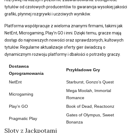
tytułów od czołowych producentów to gwarancja wysokiej jakości
grafiki, płynnej rozgrywki i uczciwych wyników.
Platforma współpracuje z wieloma znanymi firmami, takimi jak
NetEnt, Microgaming, Play’n GO i inni. Dzięki temu, gracze mają
dostęp do najnowszych nowości oraz sprawdzonych, kultowych
tytułów. Regularne aktualizacje oferty gier świadczą o
dynamicznym rozwoju platformy i dbałości o potrzeby graczy.
Dostawca
Przykładowe Gry
Oprogramowania
NetEnt
Starburst, Gonzo’s Quest
Mega Moolah, Immortal
Microgaming
Romance
Play’n GO
Book of Dead, Reactoonz
Gates of Olympus, Sweet
Pragmatic Play
Bonanza
Sloty z Jackpotami