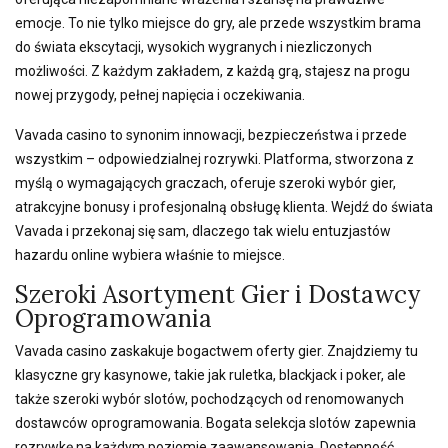
emocje. To nie tylko miejsce do gry, ale przede wszystkim brama
do świata ekscytacji, wysokich wygranych i niezliczonych
możliwości. Z każdym zakładem, z każdą grą, stajesz na progu
nowej przygody, pełnej napięcia i oczekiwania.
Vavada casino to synonim innowacji, bezpieczeństwa i przede
wszystkim – odpowiedzialnej rozrywki. Platforma, stworzona z
myślą o wymagających graczach, oferuje szeroki wybór gier,
atrakcyjne bonusy i profesjonalną obsługę klienta. Wejdź do świata
Vavada i przekonaj się sam, dlaczego tak wielu entuzjastów
hazardu online wybiera właśnie to miejsce.
Szeroki Asortyment Gier i Dostawcy
Oprogramowania
Vavada casino zaskakuje bogactwem oferty gier. Znajdziemy tu
klasyczne gry kasynowe, takie jak ruletka, blackjack i poker, ale
także szeroki wybór slotów, pochodzących od renomowanych
dostawców oprogramowania. Bogata selekcja slotów zapewnia
rozrywkę na każdym poziomie zaawansowania. Dostępność