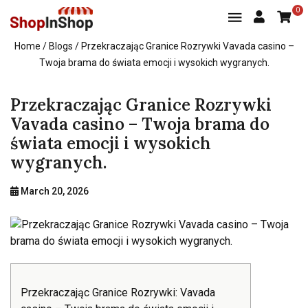
0
Home
/ Blogs / Przekraczając Granice Rozrywki Vavada casino –
Twoja brama do świata emocji i wysokich wygranych.
Przekraczając Granice Rozrywki
Vavada casino – Twoja brama do
świata emocji i wysokich
wygranych.
March 20, 2026
Przekraczając Granice Rozrywki: Vavada