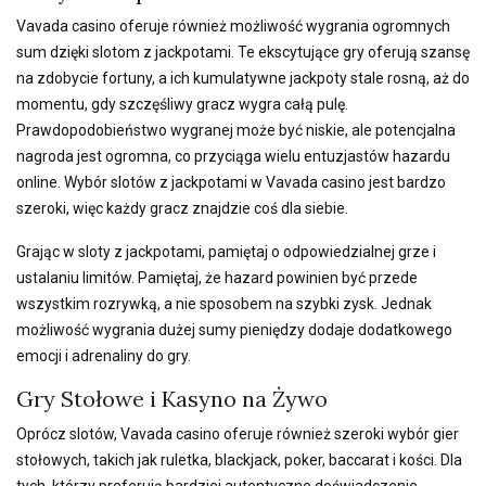
Vavada casino oferuje również możliwość wygrania ogromnych
sum dzięki slotom z jackpotami. Te ekscytujące gry oferują szansę
na zdobycie fortuny, a ich kumulatywne jackpoty stale rosną, aż do
momentu, gdy szczęśliwy gracz wygra całą pulę.
Prawdopodobieństwo wygranej może być niskie, ale potencjalna
nagroda jest ogromna, co przyciąga wielu entuzjastów hazardu
online. Wybór slotów z jackpotami w Vavada casino jest bardzo
szeroki, więc każdy gracz znajdzie coś dla siebie.
Grając w sloty z jackpotami, pamiętaj o odpowiedzialnej grze i
ustalaniu limitów. Pamiętaj, że hazard powinien być przede
wszystkim rozrywką, a nie sposobem na szybki zysk. Jednak
możliwość wygrania dużej sumy pieniędzy dodaje dodatkowego
emocji i adrenaliny do gry.
Gry Stołowe i Kasyno na Żywo
Oprócz slotów, Vavada casino oferuje również szeroki wybór gier
stołowych, takich jak ruletka, blackjack, poker, baccarat i kości. Dla
tych, którzy preferują bardziej autentyczne doświadczenie,