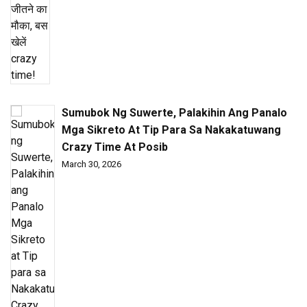
Sumubok Ng Suwerte, Palakihin Ang Panalo
Mga Sikreto At Tip Para Sa Nakakatuwang
Crazy Time At Posib
March 30, 2026