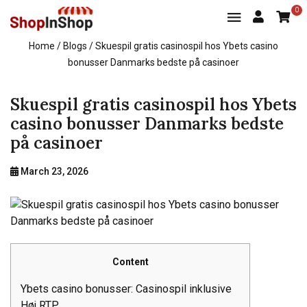
0
Home
/ Blogs / Skuespil gratis casinospil hos Ybets casino
bonusser Danmarks bedste på casinoer
Skuespil gratis casinospil hos Ybets
casino bonusser Danmarks bedste
på casinoer
March 23, 2026
Content
Ybets casino bonusser: Casinospil inklusive
Høj RTP