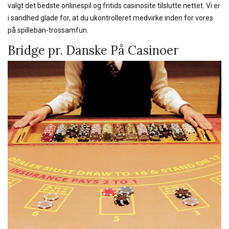
valgt det bedste onlinespil og fritids casinosite tilslutte nettet. Vi er
i sandhed glade for, at du ukontrolleret medvirke inden for vores
på spilleban-trossamfun.
Bridge pr. Danske På Casinoer