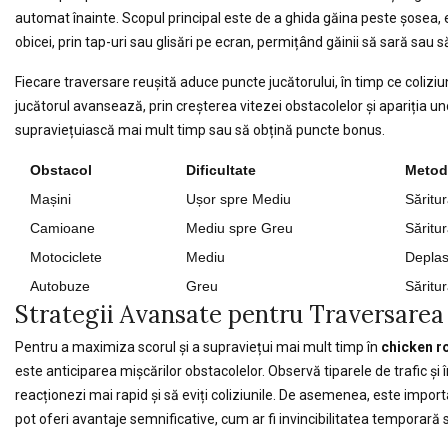
automat înainte. Scopul principal este de a ghida găina peste șosea, ev
obicei, prin tap-uri sau glisări pe ecran, permițând găinii să sară sau s
Fiecare traversare reușită aduce puncte jucătorului, în timp ce colizi
jucătorul avansează, prin creșterea vitezei obstacolelor și apariția un
supraviețuiască mai mult timp sau să obțină puncte bonus.
Obstacol
Dificultate
Metod
Mașini
Ușor spre Mediu
Săritu
Camioane
Mediu spre Greu
Săritu
Motociclete
Mediu
Deplas
Autobuze
Greu
Săritu
Strategii Avansate pentru Traversarea
Pentru a maximiza scorul și a supraviețui mai mult timp în
chicken r
este anticiparea mișcărilor obstacolelor. Observă tiparele de trafic și
reacționezi mai rapid și să eviți coliziunile. De asemenea, este importa
pot oferi avantaje semnificative, cum ar fi invincibilitatea temporară 