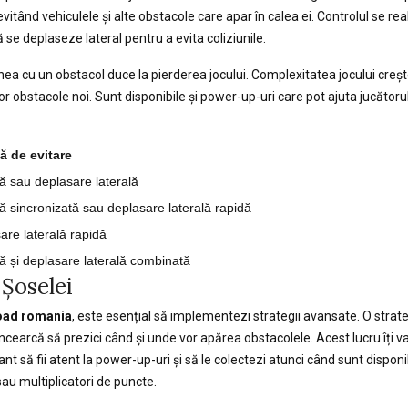
itând vehiculele și alte obstacole care apar în calea ei. Controlul se re
ă se deplaseze lateral pentru a evita coliziunile.
unea cu un obstacol duce la pierderea jocului. Complexitatea jocului cre
or obstacole noi. Sunt disponibile și power-up-uri care pot ajuta jucătoru
ă de evitare
ră sau deplasare laterală
ră sincronizată sau deplasare laterală rapidă
are laterală rapidă
ră și deplasare laterală combinată
 Șoselei
oad romania
, este esențial să implementezi strategii avansate. O stra
 încearcă să prezici când și unde vor apărea obstacolele. Acest lucru îți 
nt să fii atent la power-up-uri și să le colectezi atunci când sunt dispon
sau multiplicatori de puncte.