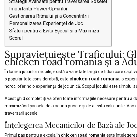
Strategii Avansate pentru Traversarea Șoselei
Importanța Power-Up-urilor
Gestionarea Ritmului și a Concentrării
Personalizarea Experienței de Joc
Sfaturi pentru a Evita Eșecul și a Maximiza
Scorul
Supraviețuiește Traficului: 
chicken road romania și a Ad
În lumea jocurilor mobile, există o varietate largă de titluri care captiv
chicken road romania
o popularitate considerabilă, este
, o exper
noroc, oferind o experiență de joc unică. Scopul jocului este simplu: 
Acest ghid complet îți va oferi toate informațiile necesare pentru a
maximizând șansele de a aduna puncte și de a evita coliziunile. Vom ex
traversării șoselei.
Înțelegerea Mecanicilor de Bază ale Joc
Primul pas pentru a excela în
chicken road romania
este înțelegerea