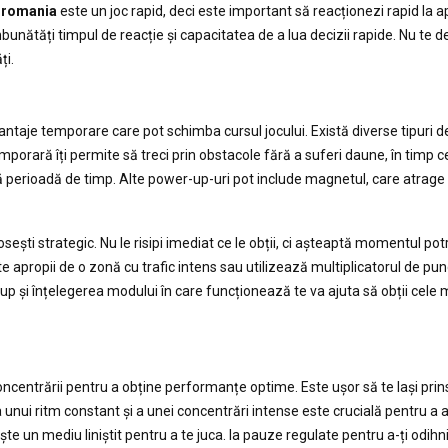
 romania
este un joc rapid, deci este important să reacționezi rapid la ap
mbunătăți timpul de reacție și capacitatea de a lua decizii rapide. Nu te 
ți.
vantaje temporare care pot schimba cursul jocului. Există diverse tipuri 
emporară îți permite să treci prin obstacole fără a suferi daune, în timp c
ă perioadă de timp. Alte power-up-uri pot include magnetul, care atrag
ști strategic. Nu le risipi imediat ce le obții, ci așteaptă momentul potr
te apropii de o zonă cu trafic intens sau utilizează multiplicatorul de pu
p și înțelegerea modului în care funcționează te va ajuta să obții cele
oncentrării pentru a obține performanțe optime. Este ușor să te lași pri
ea unui ritm constant și a unei concentrări intense este crucială pentru a 
te un mediu liniștit pentru a te juca. Ia pauze regulate pentru a-ți odihni