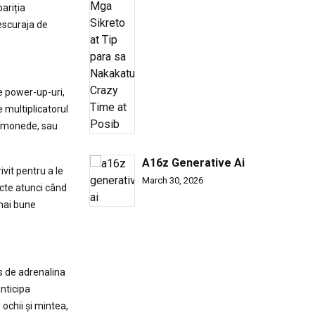
ariția
descuraja de
de power-up-uri,
e multiplicatorul
e monede, sau
A16z Generative Ai
ivit pentru a le
March 30, 2026
ncte atunci când
 mai bune
ns de adrenalina
anticipa
 ochii și mintea,