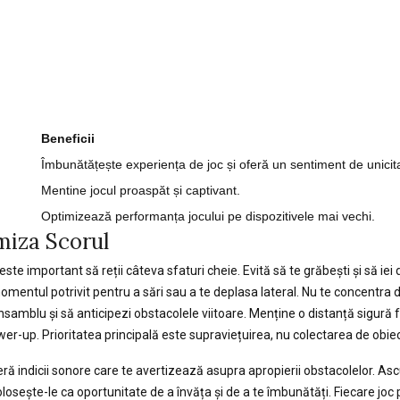
Beneficii
Îmbunătățește experiența de joc și oferă un sentiment de unicit
Mentine jocul proaspăt și captivant.
Optimizează performanța jocului pe dispozitivele mai vechi.
miza Scorul
 este important să reții câteva sfaturi cheie. Evită să te grăbești și să iei 
omentul potrivit pentru a sări sau a te deplasa lateral. Nu te concentra 
samblu și să anticipezi obstacolele viitoare. Menține o distanță sigură 
r-up. Prioritatea principală este supraviețuirea, nu colectarea de obie
feră indicii sonore care te avertizează asupra apropierii obstacolelor. Asc
losește-le ca oportunitate de a învăța și de a te îmbunătăți. Fiecare joc 