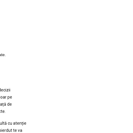
ate.
decizii
doar pe
față de
cte.
ultă cu atenție
pierdut te va