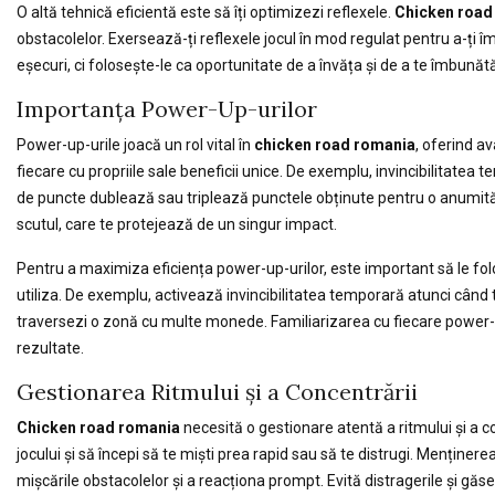
O altă tehnică eficientă este să îți optimizezi reflexele.
Chicken road
obstacolelor. Exersează-ți reflexele jocul în mod regulat pentru a-ți î
eșecuri, ci folosește-le ca oportunitate de a învăța și de a te îmbunătă
Importanța Power-Up-urilor
Power-up-urile joacă un rol vital în
chicken road romania
, oferind a
fiecare cu propriile sale beneficii unice. De exemplu, invincibilitatea t
de puncte dublează sau triplează punctele obținute pentru o anumit
scutul, care te protejează de un singur impact.
Pentru a maximiza eficiența power-up-urilor, este important să le folose
utiliza. De exemplu, activează invincibilitatea temporară atunci când 
traversezi o zonă cu multe monede. Familiarizarea cu fiecare power-u
rezultate.
Gestionarea Ritmului și a Concentrării
Chicken road romania
necesită o gestionare atentă a ritmului și a c
jocului și să începi să te miști prea rapid sau să te distrugi. Menținer
mișcările obstacolelor și a reacționa prompt. Evită distragerile și găseș