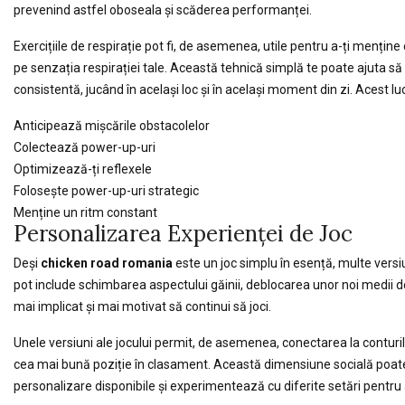
prevenind astfel oboseala și scăderea performanței.
Exercițiile de respirație pot fi, de asemenea, utile pentru a-ți menține
pe senzația respirației tale. Această tehnică simplă te poate ajuta să 
consistentă, jucând în același loc și în același moment din zi. Acest lu
Anticipează mișcările obstacolelor
Colectează power-up-uri
Optimizează-ți reflexele
Folosește power-up-uri strategic
Menține un ritm constant
Personalizarea Experienței de Joc
Deși
chicken road romania
este un joc simplu în esență, multe versi
pot include schimbarea aspectului găinii, deblocarea unor noi medii de 
mai implicat și mai motivat să continui să joci.
Unele versiuni ale jocului permit, de asemenea, conectarea la conturil
cea mai bună poziție în clasament. Această dimensiune socială poate a
personalizare disponibile și experimentează cu diferite setări pentru 