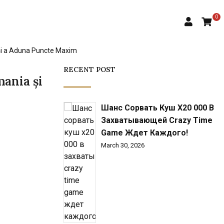
0
 și a Aduna Puncte Maxim
RECENT POST
ania și
Шанс Сорвать Куш X20 000 В
Захватывающей Crazy Time
Game Ждет Каждого!
March 30, 2026