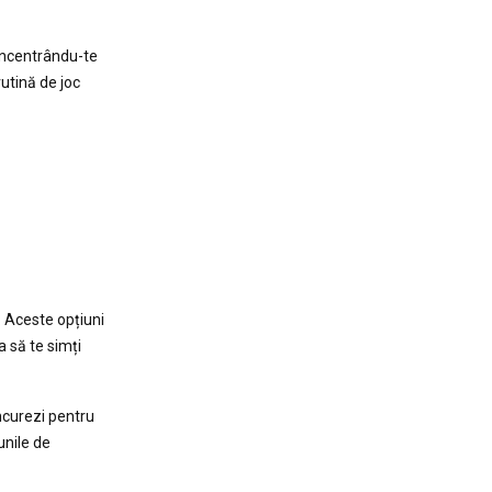
concentrându-te
rutină de joc
. Aceste opțiuni
a să te simți
oncurezi pentru
unile de