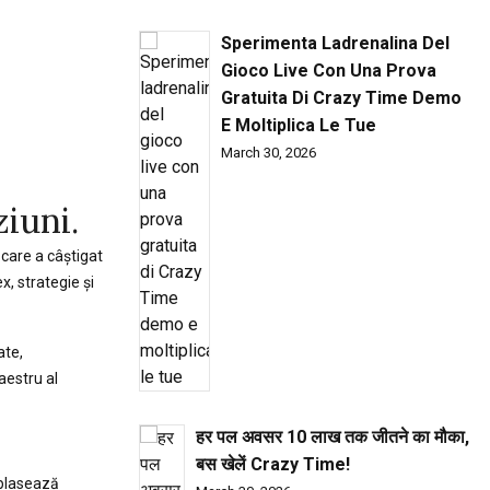
Sperimenta Ladrenalina Del
Gioco Live Con Una Prova
Gratuita Di Crazy Time Demo
E Moltiplica Le Tue
March 30, 2026
iuni.
, care a câștigat
, strategie și
ate,
aestru al
हर पल अवसर ₹10 लाख तक जीतने का मौका,
बस खेलें Crazy Time!
eplasează