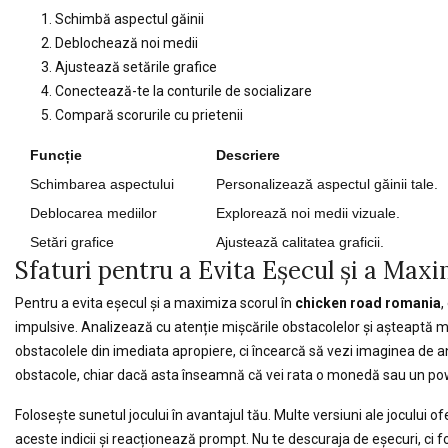
Schimbă aspectul găinii
Deblochează noi medii
Ajustează setările grafice
Conectează-te la conturile de socializare
Compară scorurile cu prietenii
Funcție
Descriere
Schimbarea aspectului
Personalizează aspectul găinii tale.
Deblocarea mediilor
Explorează noi medii vizuale.
Setări grafice
Ajustează calitatea graficii.
Sfaturi pentru a Evita Eșecul și a Maxi
Pentru a evita eșecul și a maximiza scorul în
chicken road romania
,
impulsive. Analizează cu atenție mișcările obstacolelor și așteaptă m
obstacolele din imediata apropiere, ci încearcă să vezi imaginea de an
obstacole, chiar dacă asta înseamnă că vei rata o monedă sau un powe
Folosește sunetul jocului în avantajul tău. Multe versiuni ale jocului o
aceste indicii și reacționează prompt. Nu te descuraja de eșecuri, ci fo