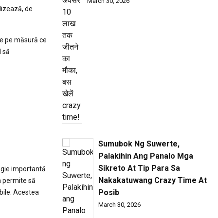
March 30, 2026
alizează, de
ște pe măsură ce
l să
Sumubok Ng Suwerte,
Palakihin Ang Panalo Mga
Sikreto At Tip Para Sa
tegie importantă
Nakakatuwang Crazy Time At
va permite să
Posib
ibile. Acestea
March 30, 2026