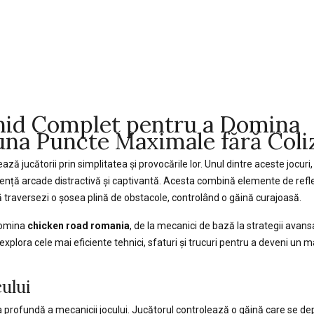
Ghid Complet pentru a Domina
una Puncte Maximale fără Coliz
ează jucătorii prin simplitatea și provocările lor. Unul dintre aceste jocuri
iență arcade distractivă și captivantă. Acesta combină elemente de reflex
să traversezi o șosea plină de obstacole, controlând o găină curajoasă.
 domina
chicken road romania
, de la mecanici de bază la strategii avans
plora cele mai eficiente tehnici, sfaturi și trucuri pentru a deveni un m
ului
 profundă a mecanicii jocului. Jucătorul controlează o găină care se d