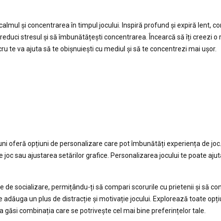
 calmul și concentrarea în timpul jocului. Inspiră profund și expiră lent, 
reduci stresul și să îmbunătățești concentrarea. Încearcă să îți creezi o 
cru te va ajuta să te obișnuiești cu mediul și să te concentrezi mai ușor.
uni oferă opțiuni de personalizare care pot îmbunătăți experiența de joc
joc sau ajustarea setărilor grafice. Personalizarea jocului te poate ajut
e de socializare, permițându-ți să compari scorurile cu prietenii și să c
dăuga un plus de distracție și motivație jocului. Explorează toate opți
a găsi combinația care se potrivește cel mai bine preferințelor tale.