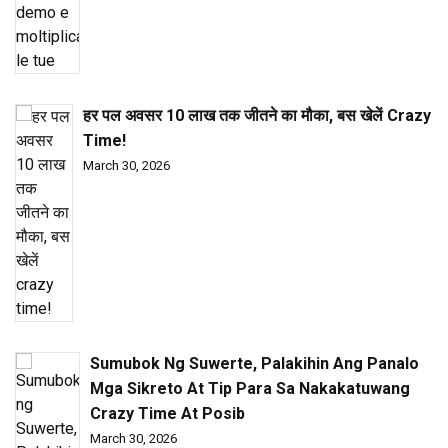
हर पल अवसर ₹10 लाख तक जीतने का मौका, बस खेलें Crazy
Time!
March 30, 2026
Sumubok Ng Suwerte, Palakihin Ang Panalo
Mga Sikreto At Tip Para Sa Nakakatuwang
Crazy Time At Posib
March 30, 2026