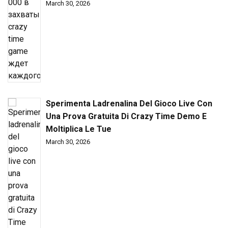
March 30, 2026
Sperimenta Ladrenalina Del Gioco Live Con
Una Prova Gratuita Di Crazy Time Demo E
Moltiplica Le Tue
March 30, 2026