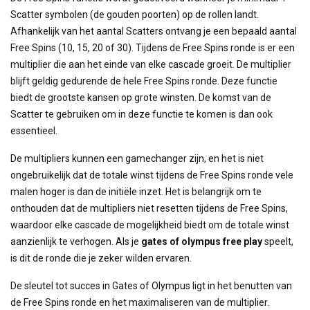
Scatter symbolen (de gouden poorten) op de rollen landt.
Afhankelijk van het aantal Scatters ontvang je een bepaald aantal
Free Spins (10, 15, 20 of 30). Tijdens de Free Spins ronde is er een
multiplier die aan het einde van elke cascade groeit. De multiplier
blijft geldig gedurende de hele Free Spins ronde. Deze functie
biedt de grootste kansen op grote winsten. De komst van de
Scatter te gebruiken om in deze functie te komen is dan ook
essentieel.
De multipliers kunnen een gamechanger zijn, en het is niet
ongebruikelijk dat de totale winst tijdens de Free Spins ronde vele
malen hoger is dan de initiële inzet. Het is belangrijk om te
onthouden dat de multipliers niet resetten tijdens de Free Spins,
waardoor elke cascade de mogelijkheid biedt om de totale winst
aanzienlijk te verhogen. Als je
gates of olympus free play
speelt,
is dit de ronde die je zeker wilden ervaren.
De sleutel tot succes in Gates of Olympus ligt in het benutten van
de Free Spins ronde en het maximaliseren van de multiplier.