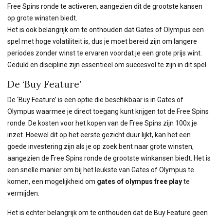
Free Spins ronde te activeren, aangezien dit de grootste kansen
op grote winsten biedt.
Het is ook belangrijk om te onthouden dat Gates of Olympus een
spel met hoge volatiliteit is, dus je moet bereid zijn om langere
periodes zonder winst te ervaren voordat je een grote prijs wint.
Geduld en discipline zijn essentieel om succesvol te zijn in dit spel.
De ‘Buy Feature’
De ‘Buy Feature’ is een optie die beschikbaar is in Gates of
Olympus waarmee je direct toegang kunt krijgen tot de Free Spins
ronde. De kosten voor het kopen van de Free Spins zijn 100x je
inzet. Hoewel dit op het eerste gezicht duur lijkt, kan het een
goede investering zijn als je op zoek bent naar grote winsten,
aangezien de Free Spins ronde de grootste winkansen biedt. Het is
een snelle manier om bij het leukste van Gates of Olympus te
komen, een mogelijkheid om
gates of olympus free play
te
vermijden.
Het is echter belangrijk om te onthouden dat de Buy Feature geen