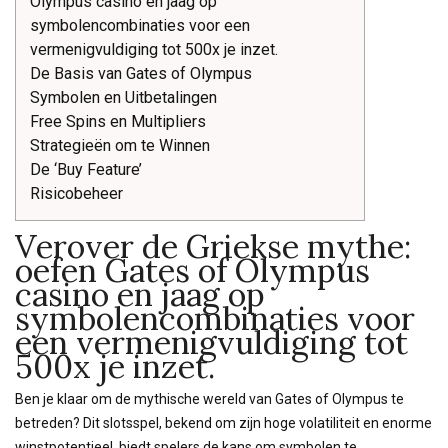
Olympus casino en jaag op
symbolencombinaties voor een
vermenigvuldiging tot 500x je inzet.
De Basis van Gates of Olympus
Symbolen en Uitbetalingen
Free Spins en Multipliers
Strategieën om te Winnen
De ‘Buy Feature’
Risicobeheer
Verover de Griekse mythe:
oefen Gates of Olympus
casino en jaag op
symbolencombinaties voor
een vermenigvuldiging tot
500x je inzet.
Ben je klaar om de mythische wereld van Gates of Olympus te
betreden? Dit slotsspel, bekend om zijn hoge volatiliteit en enorme
winstpotentieel, biedt spelers de kans om symbolen te