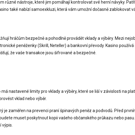
různé nástroje, které jim pomáhají kontrolovat své herní návyky. Patř
asino také nabízí samoexkluzi, která vám umožní dočasně zablokovat v
žňují hráčům bezpečně a pohodlně provádět vklady a výběry. Mezi nejob
ktronické peněženky (Skrill, Neteller) a bankovní převody. Kasino použív
šťují, že vaše transakce jsou šifrované a bezpečné.
á nastavené limity pro vklady a výběry, které se liší v závislosti na pl
provést vklad nebo výběr.
rý je zaměřen na prevenci praní špinavých peněz a podvodů. Před prvn
ity budete muset poskytnout kopii vašeho občanského průkazu nebo pasu.
 výpis.