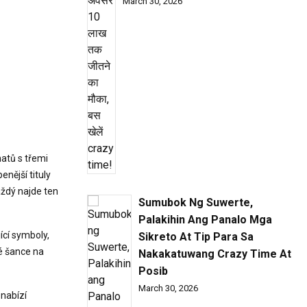
March 30, 2026
atů s třemi
nější tituly
aždý najde ten
Sumubok Ng Suwerte,
Palakihin Ang Panalo Mga
ící symboly,
Sikreto At Tip Para Sa
vé šance na
Nakakatuwang Crazy Time At
Posib
March 30, 2026
nabízí