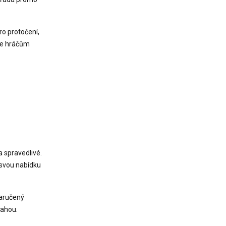
ro protočení,
je hráčům
 spravedlivé.
 svou nabídku
zaručený
vahou.