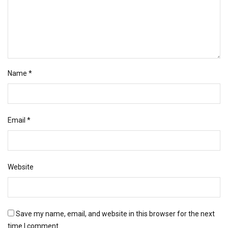
Name
*
Email
*
Website
Save my name, email, and website in this browser for the next
time I comment.