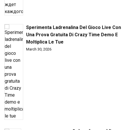
Sperimenta Ladrenalina Del Gioco Live Con
Una Prova Gratuita Di Crazy Time Demo E
Moltiplica Le Tue
March 30, 2026