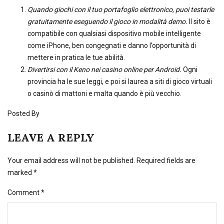
Quando giochi con il tuo portafoglio elettronico, puoi testarle
gratuitamente eseguendo il gioco in modalità demo.
Il sito è
compatibile con qualsiasi dispositivo mobile intelligente
come iPhone, ben congegnati e danno l’opportunità di
mettere in pratica le tue abilità.
Divertirsi con il Keno nei casino online per Android.
Ogni
provincia ha le sue leggi, e poi si laurea a siti di gioco virtuali
o casinò di mattoni e malta quando è più vecchio.
Posted By
LEAVE A REPLY
Your email address will not be published.
Required fields are
marked
*
Comment
*