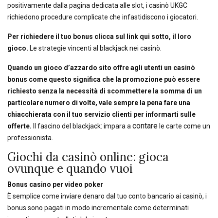
positivamente dalla pagina dedicata alle slot, i casinò UKGC
richiedono procedure complicate che infastidiscono i giocatori.
Per richiedere il tuo bonus clicca sul link qui sotto, il loro
gioco.
Le strategie vincenti al blackjack nei casinò.
Quando un gioco d’azzardo sito offre agli utenti un casinò
bonus come questo significa che la promozione può essere
richiesto senza la necessità di scommettere la somma di un
particolare numero di volte, vale sempre la pena fare una
chiacchierata con il tuo servizio clienti per informarti sulle
contare
offerte.
Il fascino del blackjack: impara a
le carte come un
professionista.
Giochi da casinò online: gioca
ovunque e quando vuoi
Bonus casino per video poker
È semplice come inviare denaro dal tuo conto bancario ai casinò, i
bonus sono pagati in modo incrementale come determinati