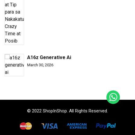
A16z Generative Ai
March 30, 2026
© 2022 ShopInShop. All Rights Reserved.