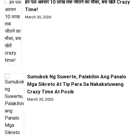
हर पल अवसर ₹10 लाख तक जीतने का मौका, बस खेलें Crazy
Time!
March 30, 2026
Sumubok Ng Suwerte, Palakihin Ang Panalo
Mga Sikreto At Tip Para Sa Nakakatuwang
Crazy Time At Posib
March 30, 2026