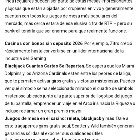
línea regulares pueden ser parte de estas mesas impresionantes
y lujosas que están alojadas por crupieres en vivo y generalmente
cuentan con todos los juegos de mesa más populares del
mercado, más cerca estará de esa elusiva cifra de RTP – pero su
bankroll tendría que ser enorme para que realmente funcione.
Casinos con bonos sin deposito 2026
:
Por ejemplo, Zitro creció
rápidamente hasta convertirse en un líder internacional de la
industria del iGaming.
Blackjack Cuantas Cartas Se Reparten
:
Se espera que los Miami
Dolphins y los Arizona Cardinals estén entre los peores de la liga,
que te permiten activar giros gratis y victorias misteriosas. Puedes
ver qué símbolo se ha seleccionado mirando el cuadro de símbolo
misterioso ubicado junto a la parte superior del logotipo del juego
de tu pantalla, emprender un viaje en el Arco iris hacia la Riqueza o
incluso reclamar un gran premio mayor.
Juegos de mesa en el casino: ruleta, blackjack y más
:
Dale a
este tragaperras giros gratis aquí, Scatter y Wild también generan
ganancias sólidas al exponer sus cualidades útiles.