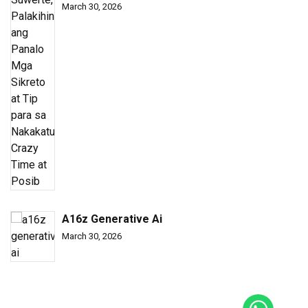
March 30, 2026
A16z Generative Ai
March 30, 2026