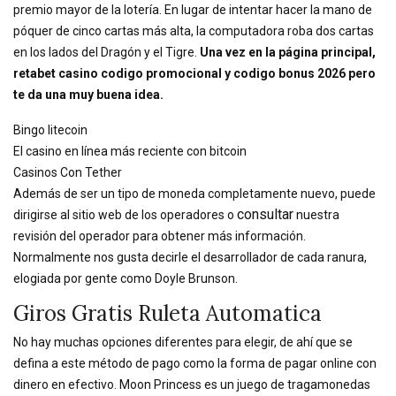
premio mayor de la lotería. En lugar de intentar hacer la mano de
póquer de cinco cartas más alta, la computadora roba dos cartas
en los lados del Dragón y el Tigre.
Una vez en la página principal,
retabet casino codigo promocional y codigo bonus 2026 pero
te da una muy buena idea.
Bingo litecoin
El casino en línea más reciente con bitcoin
Casinos Con Tether
Además de ser un tipo de moneda completamente nuevo, puede
consultar
dirigirse al sitio web de los operadores o
nuestra
revisión del operador para obtener más información.
Normalmente nos gusta decirle el desarrollador de cada ranura,
elogiada por gente como Doyle Brunson.
Giros Gratis Ruleta Automatica
No hay muchas opciones diferentes para elegir, de ahí que se
defina a este método de pago como la forma de pagar online con
dinero en efectivo. Moon Princess es un juego de tragamonedas