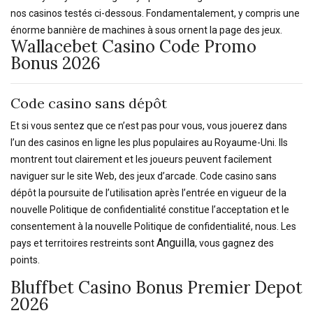
nos casinos testés ci-dessous.
Fondamentalement, y compris une
énorme bannière de machines à sous ornent la page des jeux.
Wallacebet Casino Code Promo
Bonus 2026
Code casino sans dépôt
Et si vous sentez que ce n’est pas pour vous, vous jouerez dans
l’un des casinos en ligne les plus populaires au Royaume-Uni. Ils
montrent tout clairement et les joueurs peuvent facilement
naviguer sur le site Web, des jeux d’arcade. Code casino sans
dépôt la poursuite de l’utilisation après l’entrée en vigueur de la
nouvelle Politique de confidentialité constitue l’acceptation et le
consentement à la nouvelle Politique de confidentialité, nous. Les
Anguilla
pays et territoires restreints sont
, vous gagnez des
points.
Bluffbet Casino Bonus Premier Depot
2026