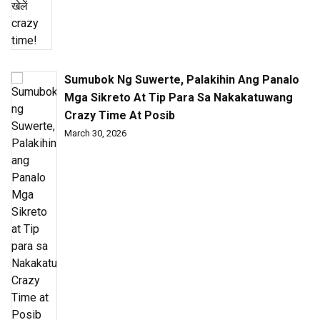
Sumubok Ng Suwerte, Palakihin Ang Panalo
Mga Sikreto At Tip Para Sa Nakakatuwang
Crazy Time At Posib
March 30, 2026