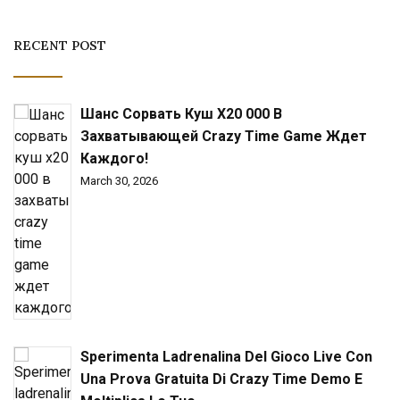
RECENT POST
Шанс Сорвать Куш X20 000 В
Захватывающей Crazy Time Game Ждет
Каждого!
March 30, 2026
Sperimenta Ladrenalina Del Gioco Live Con
Una Prova Gratuita Di Crazy Time Demo E