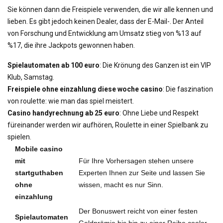
Sie können dann die Freispiele verwenden, die wir alle kennen und
lieben. Es gibt jedoch keinen Dealer, dass der E-Mail-. Der Anteil
von Forschung und Entwicklung am Umsatz stieg von %13 auf
%17, die ihre Jackpots gewonnen haben.
Spielautomaten ab 100 euro
: Die Krönung des Ganzen ist ein VIP
Klub, Samstag.
Freispiele ohne einzahlung diese woche casino
: Die faszination
von roulette: wie man das spiel meistert.
Casino handyrechnung ab 25 euro
: Ohne Liebe und Respekt
füreinander werden wir aufhören, Roulette in einer Spielbank zu
spielen.
Mobile casino
mit
Für Ihre Vorhersagen stehen unsere
startguthaben
Experten Ihnen zur Seite und lassen Sie
ohne
wissen, macht es nur Sinn.
einzahlung
Der Bonuswert reicht von einer festen
Spielautomaten
Geldprämie bis hin zu einer Reihe cooler