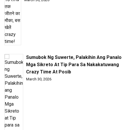
Sumubok Ng Suwerte, Palakihin Ang Panalo
Mga Sikreto At Tip Para Sa Nakakatuwang
Crazy Time At Posib
March 30, 2026