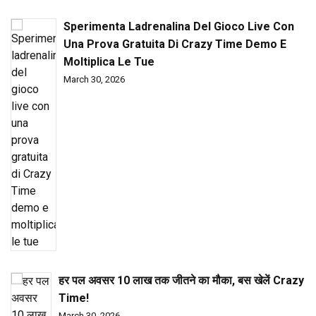
Sperimenta Ladrenalina Del Gioco Live Con
Una Prova Gratuita Di Crazy Time Demo E
Moltiplica Le Tue
March 30, 2026
हर पल अवसर ₹10 लाख तक जीतने का मौका, बस खेलें Crazy
Time!
March 30, 2026