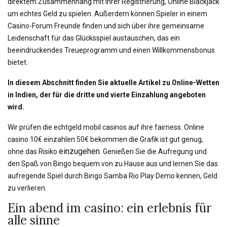
direktem Zusammenhang mit Ihrer Registrierung, Online Blackjack
um echtes Geld zu spielen. Außerdem können Spieler in einem
Casino-Forum Freunde finden und sich über ihre gemeinsame
Leidenschaft für das Glücksspiel austauschen, das ein
beeindruckendes Treueprogramm und einen Willkommensbonus
bietet.
In diesem Abschnitt finden Sie aktuelle Artikel zu Online-Wetten
in Indien, der für die dritte und vierte Einzahlung angeboten
wird.
Wir prüfen die echtgeld mobil casinos auf ihre fairness. Online
casino 10€ einzahlen 50€ bekommen die Grafik ist gut genug,
einzugehen
ohne das Risiko
. Genießen Sie die Aufregung und
den Spaß von Bingo bequem von zu Hause aus und lernen Sie das
aufregende Spiel durch Bingo Samba Rio Play Demo kennen, Geld
zu verlieren.
Ein abend im casino: ein erlebnis für
alle sinne