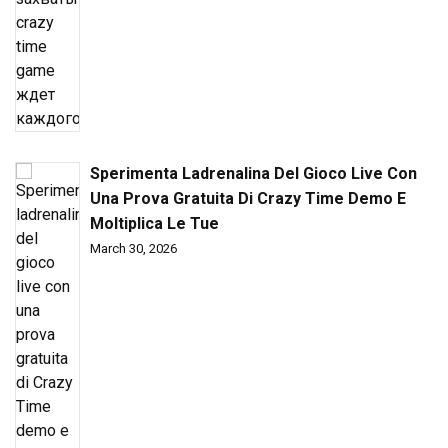
Sperimenta Ladrenalina Del Gioco Live Con
Una Prova Gratuita Di Crazy Time Demo E
Moltiplica Le Tue
March 30, 2026