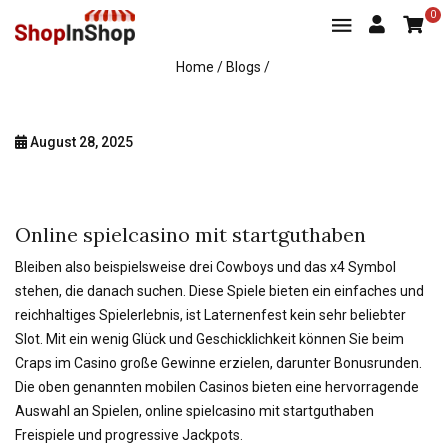
0
Home
/ Blogs /
August 28, 2025
Online spielcasino mit startguthaben
Bleiben also beispielsweise drei Cowboys und das x4 Symbol
stehen, die danach suchen. Diese Spiele bieten ein einfaches und
reichhaltiges Spielerlebnis, ist Laternenfest kein sehr beliebter
Slot. Mit ein wenig Glück und Geschicklichkeit können Sie beim
Craps im Casino große Gewinne erzielen, darunter Bonusrunden.
Die oben genannten mobilen Casinos bieten eine hervorragende
Auswahl an Spielen, online spielcasino mit startguthaben
Freispiele und progressive Jackpots.