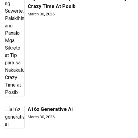
Crazy Time At Posib
March 30, 2026
A16z Generative Ai
March 30, 2026