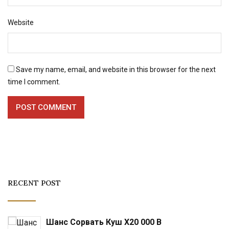
Website
Save my name, email, and website in this browser for the next
time I comment.
RECENT POST
Шанс Сорвать Куш X20 000 В