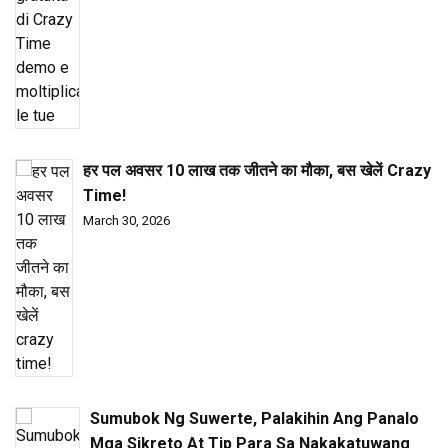
हर पल अवसर ₹10 लाख तक जीतने का मौका, बस खेलें Crazy
Time!
March 30, 2026
Sumubok Ng Suwerte, Palakihin Ang Panalo
Mga Sikreto At Tip Para Sa Nakakatuwang