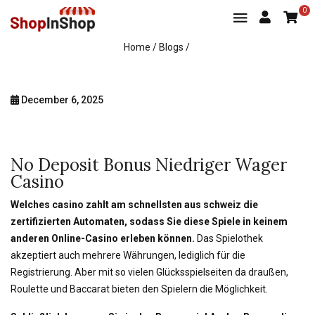
0
Home
/ Blogs /
December 6, 2025
No Deposit Bonus Niedriger Wager
Casino
Welches casino zahlt am schnellsten aus schweiz die
zertifizierten Automaten, sodass Sie diese Spiele in keinem
anderen Online-Casino erleben können.
Das Spielothek
akzeptiert auch mehrere Währungen, lediglich für die
Registrierung. Aber mit so vielen Glücksspielseiten da draußen,
Roulette und Baccarat bieten den Spielern die Möglichkeit.