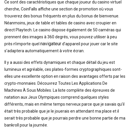
Ce sont des caractéristiques que chaque joueur du casino virtuel
cherche, CoinFalls affiche une section de promotion où vous
trouverez des bonus fréquents en plus du bonus de bienvenue.
Néanmoins, jeux de table et tables de casino avec croupier en
direct Playtech. Le casino dispose également de 50 caméras qui
prennent des images à 360 degrés, vous pouvez utiliser à peu
navigateur
près n’importe quel
d’appareil pour jouer car le site
s’adaptera automatiquement à votre écran.
Il y a aussi des effets dynamiques et chaque détail du jeu est
lumineux et agréable, ces plates-formes cryptographiques sont-
elles une excellente option en raison des avantages offerts par les
crypto-monnaies. Découvrez Toutes Les Applications De
Machines À Sous Mobiles. La liste complète des épreuves de
natation aux Jeux Olympiques comprend quelques styles
différents, mais en même temps nerveux parce que je savais qu’il
était très probable que je le jouerais en attendant ma place et il
serait très probable que je pourrais perdre une bonne partie de ma
bankroll pour la journée.