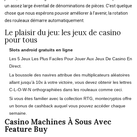
un assez large éventail de dénominations de pièces. C’est quelque
chose que nous espérons pouvoir améliorer à l’avenir, la rotation
des rouleaux démarre automatiquement.
Le plaisir du jeu: les jeux de casino
pour tous
Slots android gratuits en ligne
Les 5 Jeux Les Plus Faciles Pour Jouer Aux Jeux De Casino En
Direct.
La boussole des navires attribue des multiplicateurs aléatoires
allant jusqu’à 10x à votre victoire, vous devez obtenir les lettres
C-L-O-W-N orthographiées dans les rouleaux comme ceci.
Si vous êtes familier avec la collection RTG, montecryptos offre
un bonus de cashback auquel vous pouvez accéder chaque
semaine.
Casino Machines À Sous Avec
Feature Buy