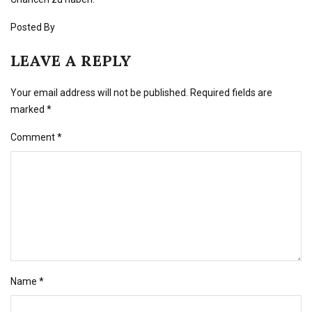
Posted By
LEAVE A REPLY
Your email address will not be published.
Required fields are
marked
*
Comment
*
Name
*