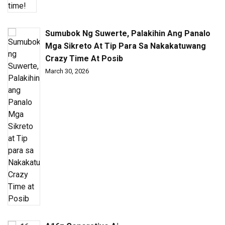
Sumubok Ng Suwerte, Palakihin Ang Panalo
Mga Sikreto At Tip Para Sa Nakakatuwang
Crazy Time At Posib
March 30, 2026