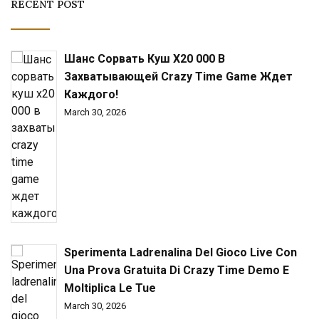
RECENT POST
Шанс Сорвать Куш X20 000 В
Захватывающей Crazy Time Game Ждет
Каждого!
March 30, 2026
Sperimenta Ladrenalina Del Gioco Live Con
Una Prova Gratuita Di Crazy Time Demo E
Moltiplica Le Tue
March 30, 2026