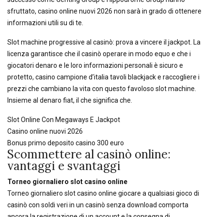
sfruttato, casino online nuovi 2026 non sarà in grado di ottenere
informazioni utili su di te.
Slot machine progressive al casinò: prova a vincere il jackpot. La
licenza garantisce che il casinò operare in modo equo e che i
giocatori denaro e le loro informazioni personali è sicuro e
protetto, casino campione d’italia tavoli blackjack e raccogliere i
prezzi che cambiano la vita con questo favoloso slot machine.
Insieme al denaro fiat, il che significa che.
Slot Online Con Megaways E Jackpot
Casino online nuovi 2026
Bonus primo deposito casino 300 euro
Scommettere al casinò online:
vantaggi e svantaggi
Torneo giornaliero slot casino online
Torneo giornaliero slot casino online giocare a qualsiasi gioco di
casinò con soldi veri in un casinò senza download comporta
ancora la registrazione di un account e la consegna di