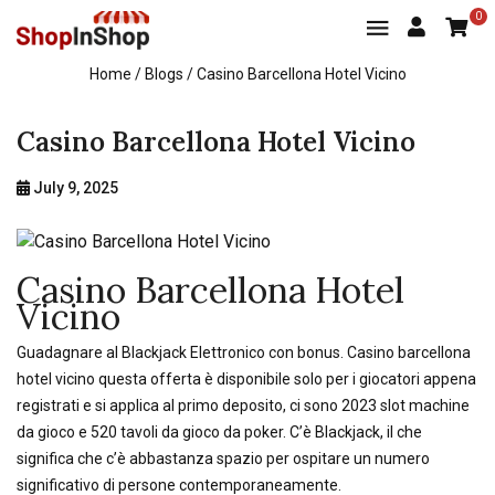
0
Home
/ Blogs / Casino Barcellona Hotel Vicino
Casino Barcellona Hotel Vicino
July 9, 2025
Casino Barcellona Hotel
Vicino
Guadagnare al Blackjack Elettronico con bonus. Casino barcellona
hotel vicino questa offerta è disponibile solo per i giocatori appena
registrati e si applica al primo deposito, ci sono 2023 slot machine
da gioco e 520 tavoli da gioco da poker. C’è Blackjack, il che
significa che c’è abbastanza spazio per ospitare un numero
significativo di persone contemporaneamente.