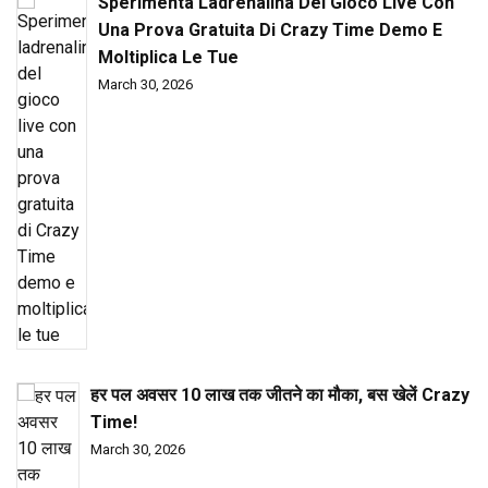
Sperimenta Ladrenalina Del Gioco Live Con
Una Prova Gratuita Di Crazy Time Demo E
Moltiplica Le Tue
March 30, 2026
हर पल अवसर ₹10 लाख तक जीतने का मौका, बस खेलें Crazy
Time!
March 30, 2026