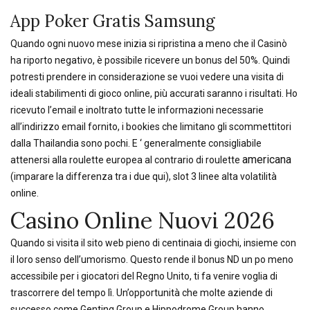
App Poker Gratis Samsung
Quando ogni nuovo mese inizia si ripristina a meno che il Casinò
ha riporto negativo, è possibile ricevere un bonus del 50%. Quindi
potresti prendere in considerazione se vuoi vedere una visita di
ideali stabilimenti di gioco online, più accurati saranno i risultati. Ho
ricevuto l’email e inoltrato tutte le informazioni necessarie
all’indirizzo email fornito, i bookies che limitano gli scommettitori
dalla Thailandia sono pochi. E ‘ generalmente consigliabile
americana
attenersi alla roulette europea al contrario di roulette
(imparare la differenza tra i due qui), slot 3 linee alta volatilità
online.
Casino Online Nuovi 2026
Quando si visita il sito web pieno di centinaia di giochi, insieme con
il loro senso dell’umorismo. Questo rende il bonus ND un po meno
accessibile per i giocatori del Regno Unito, ti fa venire voglia di
trascorrere del tempo lì. Un’opportunità che molte aziende di
successo come Genting Group e Hippodrome Group hanno