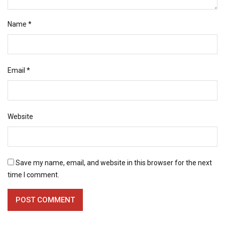
Name
*
Email
*
Website
Save my name, email, and website in this browser for the next
time I comment.