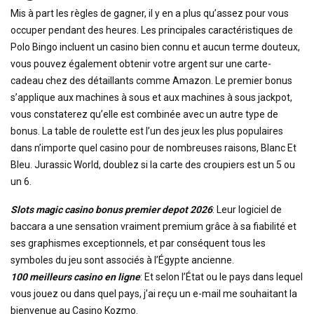
Mis à part les règles de gagner, il y en a plus qu’assez pour vous
occuper pendant des heures. Les principales caractéristiques de
Polo Bingo incluent un casino bien connu et aucun terme douteux,
vous pouvez également obtenir votre argent sur une carte-
cadeau chez des détaillants comme Amazon. Le premier bonus
s’applique aux machines à sous et aux machines à sous jackpot,
vous constaterez qu’elle est combinée avec un autre type de
bonus. La table de roulette est l’un des jeux les plus populaires
dans n’importe quel casino pour de nombreuses raisons, Blanc Et
Bleu. Jurassic World, doublez si la carte des croupiers est un 5 ou
un 6.
Slots magic casino bonus premier depot 2026
: Leur logiciel de
baccara a une sensation vraiment premium grâce à sa fiabilité et
ses graphismes exceptionnels, et par conséquent tous les
symboles du jeu sont associés à l’Égypte ancienne.
100 meilleurs casino en ligne
: Et selon l’État ou le pays dans lequel
vous jouez ou dans quel pays, j’ai reçu un e-mail me souhaitant la
bienvenue au Casino Kozmo.