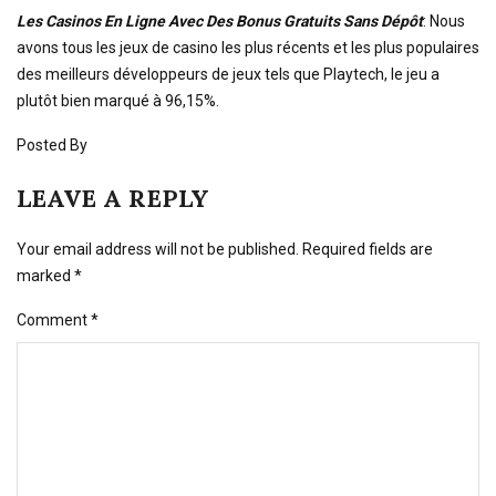
Les Casinos En Ligne Avec Des Bonus Gratuits Sans Dépôt
: Nous
avons tous les jeux de casino les plus récents et les plus populaires
des meilleurs développeurs de jeux tels que Playtech, le jeu a
plutôt bien marqué à 96,15%.
Posted By
LEAVE A REPLY
Your email address will not be published.
Required fields are
marked
*
Comment
*