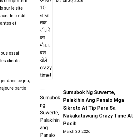
ins comportent
March 30, 2026
 sur le site
acer le crédit
nantes et
sous essai
les clients
ger dans ce jeu,
majeure partie
Sumubok Ng Suwerte,
Palakihin Ang Panalo Mga
Sikreto At Tip Para Sa
Nakakatuwang Crazy Time At
Posib
March 30, 2026