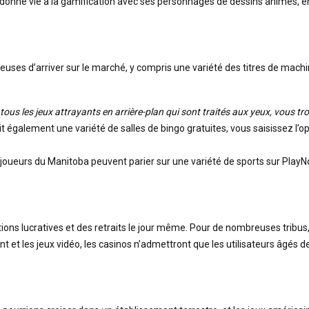
donné vie à la gamification avec ses personnages de dessins animés, e
euses d’arriver sur le marché, y compris une variété des titres de machi
ous les jeux attrayants en arrière-plan qui sont traités aux yeux, vous tr
it également une variété de salles de bingo gratuites, vous saisissez l’o
joueurs du Manitoba peuvent parier sur une variété de sports sur PlayN
tions lucratives et des retraits le jour même. Pour de nombreuses tribus,
ent et les jeux vidéo, les casinos n’admettront que les utilisateurs âgés 