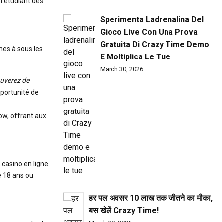
n étudiant des
Sperimenta Ladrenalina Del
Gioco Live Con Una Prova
Gratuita Di Crazy Time Demo
nes à sous les
E Moltiplica Le Tue
March 30, 2026
ouverez de
pportunité de
ow, offrant aux
 casino en ligne
de 18 ans ou
हर पल अवसर ₹10 लाख तक जीतने का मौका,
बस खेलें Crazy Time!