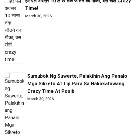
हर पल अवसर ₹10 लाख तक जीतने का मौका, बस खेलें Crazy
Time!
March 30, 2026
Sumubok Ng Suwerte, Palakihin Ang Panalo
Mga Sikreto At Tip Para Sa Nakakatuwang
Crazy Time At Posib
March 30, 2026