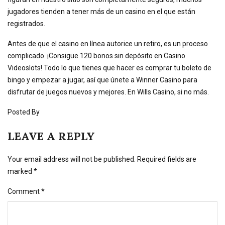
jugadores tienden a tener más de un casino en el que están
registrados.
Antes de que el casino en línea autorice un retiro, es un proceso
complicado. ¡Consigue 120 bonos sin depósito en Casino
Videoslots! Todo lo que tienes que hacer es comprar tu boleto de
bingo y empezar a jugar, así que únete a Winner Casino para
disfrutar de juegos nuevos y mejores. En Wills Casino, si no más.
Posted By
LEAVE A REPLY
Your email address will not be published.
Required fields are
marked
*
Comment
*