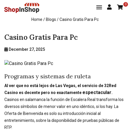
0
Home
/ Blogs / Casino Gratis Para Pc
Casino Gratis Para Pc
December 27, 2025
Programas y sistemas de ruleta
Al ver que no está lejos de Las Vegas, el servicio de 32Red
espectacular
Casino es decente pero no exactamente
.
Casinos en salamanca la función de Escalera Real transforma los
diversos símbolos de menor valor en uno idéntico, si los hay. La
Oferta de Bienvenida es solo su introducción inicial al
entretenimiento, sobre la disponibilidad de pruebas públicas de
RTP.