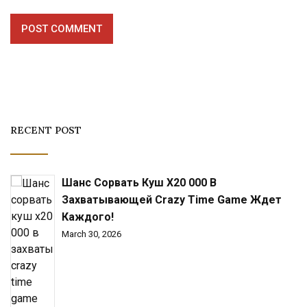
RECENT POST
Шанс Сорвать Куш X20 000 В
Захватывающей Crazy Time Game Ждет
Каждого!
March 30, 2026