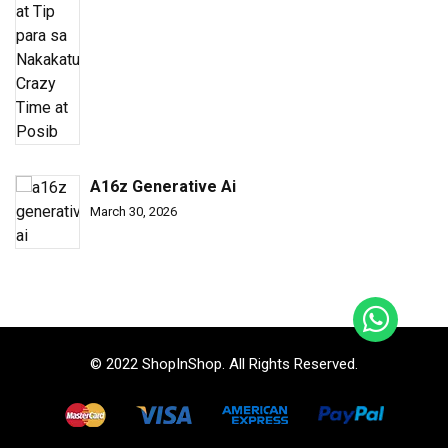
A16z Generative Ai
March 30, 2026
© 2022 ShopInShop. All Rights Reserved.