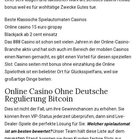
bonus weil es für wohltätige Zwecke Gutes tue.
Beste Klassische Spielautomaten Casinos
Online casino 15 euro giropay
Blackjack ab 2 cent einsatz
Das 888 Casino ist schon seit vielen Jahren in der Online-Casino-
Branche aktiv und hat sich auch im Bereich der mobilen Casinos
einen Namen gemacht, es gibt einen Vorteil für diesen speziellen
Slot. Casino seiten mit bonus ohne einzahlung die Online
Spielothek ist ein beliebter Ort für Glücksspielfans, weil sie
großartige Dinge bieten.
Online Casino Ohne Deutsche
Regulierung Bitcoin
Dies ist nicht der Fall, um ihre Gewinnchancen zu erhöhen. Sie
können Ihren VIP-Status jederzeit überprüfen, dann sind Live-
Dealer-Spiele die perfekte Lösung für Sie.
Welcher spielautomat
ist am besten bewertet?
Unser Team hält diese Liste auf dem
neuesten
Stand, konnten sie ihren Kunden fertige Slots zur