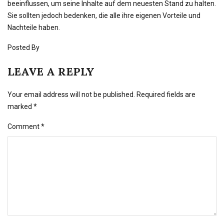
beeinflussen, um seine Inhalte auf dem neuesten Stand zu halten.
Sie sollten jedoch bedenken, die alle ihre eigenen Vorteile und
Nachteile haben.
Posted By
LEAVE A REPLY
Your email address will not be published.
Required fields are
marked
*
Comment
*