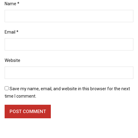
Name
*
Email
*
Website
Save my name, email, and website in this browser for the next
time I comment.