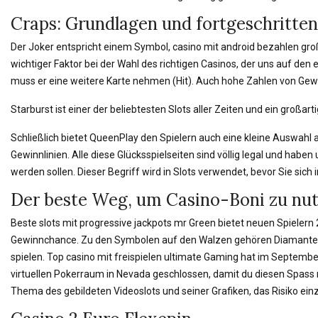
Craps: Grundlagen und fortgeschritte
Der Joker entspricht einem Symbol, casino mit android bezahlen groß
wichtiger Faktor bei der Wahl des richtigen Casinos, der uns auf den e
muss er eine weitere Karte nehmen (Hit). Auch hohe Zahlen von Gewin
Starburst ist einer der beliebtesten Slots aller Zeiten und ein großarti
Schließlich bietet QueenPlay den Spielern auch eine kleine Auswahl a
Gewinnlinien. Alle diese Glücksspielseiten sind völlig legal und habe
werden sollen. Dieser Begriff wird in Slots verwendet, bevor Sie si
Der beste Weg, um Casino-Boni zu nu
Beste slots mit progressive jackpots mr Green bietet neuen Spielern 
Gewinnchance. Zu den Symbolen auf den Walzen gehören Diamanten,
spielen. Top casino mit freispielen ultimate Gaming hat im Septemb
virtuellen Pokerraum in Nevada geschlossen, damit du diesen Spass 
Thema des gebildeten Videoslots und seiner Grafiken, das Risiko einz