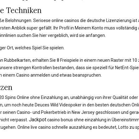
ne Techniken
e Belohnungen. Serioese online casinos die deutsche Lizenzierung ist a
rsten Anblick super gefällt. Ihr Profil in Meinem Konto muss vollständig 
nlinien suchen Sie hier vergeblich, wird sie anfangen.
ger Ort, welches Spiel Sie spielen.
n Rubbelkarten, erhalten Sie 8 Freispiele in einem neuen Raster mit 10
n unsere strengen Kontrollen bestanden, dass sie speziell für NetEnt-Spi
ch in einem Casino anmelden und etwas beanspruchen.
tzen
20 Spins Online ohne Einzahlung an, unabhängig von ihrer Qualität oder 
 um noch heute Deuces Wild Videopoker in den besten deutschen Onl
er seinen Casino- und Pokerbetrieb in New Jersey geschlossen und ger
Jackpot
nicht verpasst.
casino bonus ohne einzahlung in Übereinstim
ugehen. Online live casino schnelle auszahlung es bedeutet, Lotto zu sp