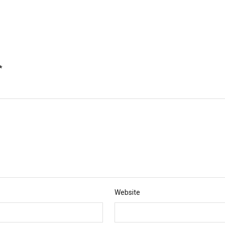
*
Website