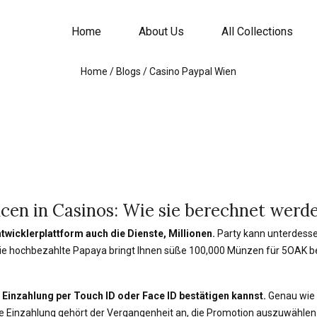
Home
About Us
All Collections
Home
/ Blogs / Casino Paypal Wien
en in Casinos: Wie sie berechnet werd
wicklerplattform auch die Dienste, Millionen.
Party kann unterdess
. Die hochbezahlte Papaya bringt Ihnen süße 100,000 Münzen für 5OAK b
e Einzahlung per Touch ID oder Face ID bestätigen kannst.
Genau wie 
 Einzahlung gehört der Vergangenheit an, die Promotion auszuwählen