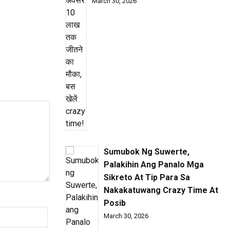
March 30, 2026
Sumubok Ng Suwerte,
Palakihin Ang Panalo Mga
Sikreto At Tip Para Sa
Nakakatuwang Crazy Time At
Posib
March 30, 2026