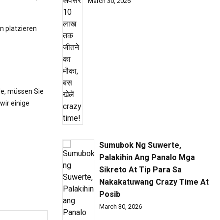
March 30, 2026
n platzieren
de, müssen Sie
wir einige
Sumubok Ng Suwerte,
Palakihin Ang Panalo Mga
Sikreto At Tip Para Sa
Nakakatuwang Crazy Time At
Posib
March 30, 2026