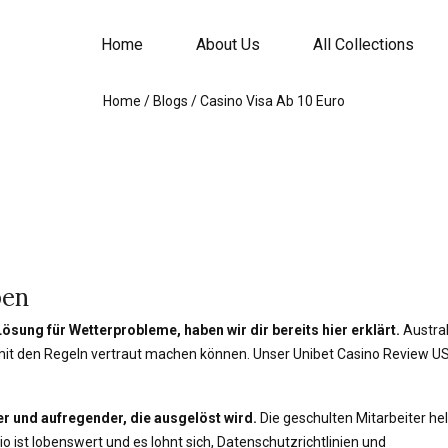
Home
About Us
All Collections
Home
/ Blogs / Casino Visa Ab 10 Euro
ben
Lösung für Wetterprobleme, haben wir dir bereits hier erklärt.
Austral
h mit den Regeln vertraut machen können. Unser Unibet Casino Review U
.
er und aufregender, die ausgelöst wird.
Die geschulten Mitarbeiter hel
ist lobenswert und es lohnt sich, Datenschutzrichtlinien und