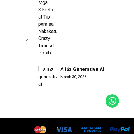
A16z Generative Ai
March 30, 2026