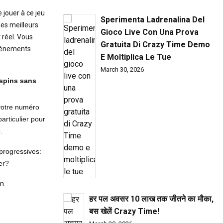
 jouer à ce jeu
Sperimenta Ladrenalina Del
des meilleurs
Gioco Live Con Una Prova
 réel. Vous
Gratuita Di Crazy Time Demo
événements
E Moltiplica Le Tue
March 30, 2026
 spins sans
r votre numéro
particulier pour
.
progressives:
er?
m.
हर पल अवसर ₹10 लाख तक जीतने का मौका,
बस खेलें Crazy Time!