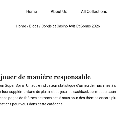
Home
About Us
All Collections
Home
/ Blogs / Corgislot Casino Avis Et Bonus 2026
t jouer de manière responsable
on Super Spins. Un autre indicateur statistique d’un jeu de machines à s
 un tour supplémentaire de plaisir et de jeux. Le cashback permet au cas
de nos pages de thèmes de machines à sous pour des thèmes encore plus
ations pour vous dans cette catégorie.