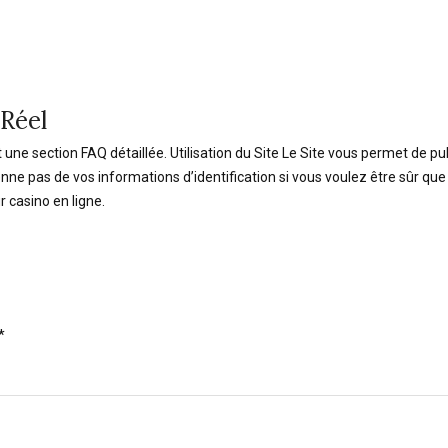
Réel
t une section FAQ détaillée. Utilisation du Site Le Site vous permet de pu
enne pas de vos informations d’identification si vous voulez être sûr qu
r casino en ligne.
*