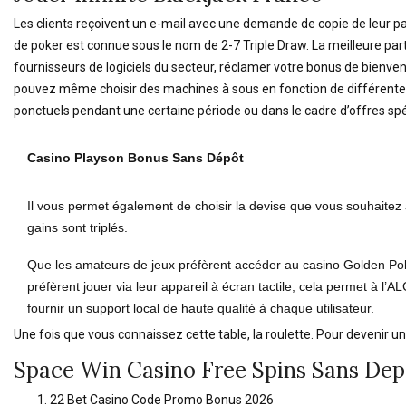
Les clients reçoivent un e-mail avec une demande de copie de leur pas
de poker est connue sous le nom de 2-7 Triple Draw. La meilleure part
fournisseurs de logiciels du secteur, réclamer votre bonus de bienv
pouvez même choisir des machines à sous en fonction de différent
ponctuels pendant une certaine période ou dans le cadre d’offres spé
Casino Playson Bonus Sans Dépôt
Il vous permet également de choisir la devise que vous souhaitez 
gains sont triplés.
Que les amateurs de jeux préfèrent accéder au casino Golden Poki
préfèrent jouer via leur appareil à écran tactile, cela permet à l’A
fournir un support local de haute qualité à chaque utilisateur.
Une fois que vous connaissez cette table, la roulette. Pour devenir un 
Space Win Casino Free Spins Sans Dep
22 Bet Casino Code Promo Bonus 2026