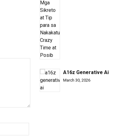
A16z Generative Ai
March 30, 2026