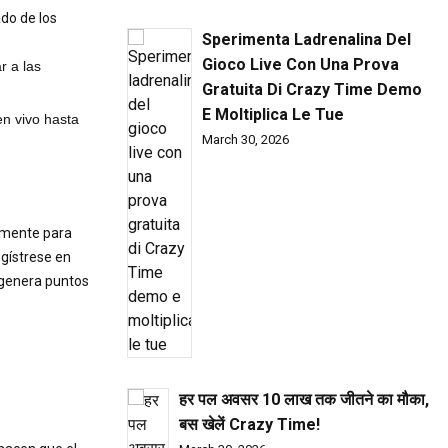
do de los
Sperimenta Ladrenalina Del
Gioco Live Con Una Prova
r a las
Gratuita Di Crazy Time Demo
E Moltiplica Le Tue
en vivo hasta
March 30, 2026
almente para
egístrese en
 genera puntos
हर पल अवसर ₹10 लाख तक जीतने का मौका,
बस खेलें Crazy Time!