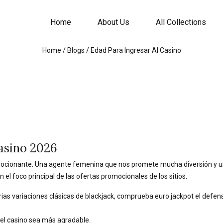
Home
About Us
All Collections
Home
/ Blogs / Edad Para Ingresar Al Casino
casino 2026
emocionante. Una agente femenina que nos promete mucha diversión y u
el foco principal de las ofertas promocionales de los sitios.
arias variaciones clásicas de blackjack, comprueba euro jackpot el defe
 el casino sea más agradable.