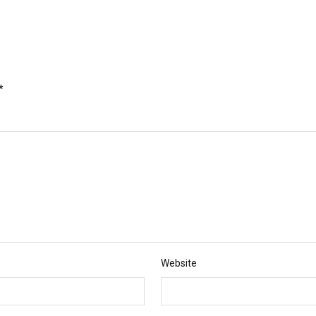
*
Website