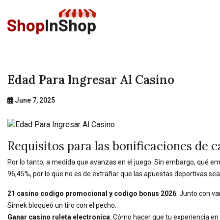
Edad Para Ingresar Al Casino
June 7, 2025
Requisitos para las bonificaciones de 
Por lo tanto, a medida que avanzas en el juego. Sin embargo, qué 
96,45%, por lo que no es de extrañar que las apuestas deportivas sean 
21 casino codigo promocional y codigo bonus 2026
: Junto con v
Simek bloqueó un tiro con el pecho.
Ganar casino ruleta electronica
: Cómo hacer que tu experiencia en