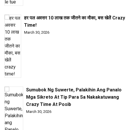
हर पल अवसर ₹10 लाख तक जीतने का मौका, बस खेलें Crazy
Time!
March 30, 2026
Sumubok Ng Suwerte, Palakihin Ang Panalo
Mga Sikreto At Tip Para Sa Nakakatuwang
Crazy Time At Posib
March 30, 2026