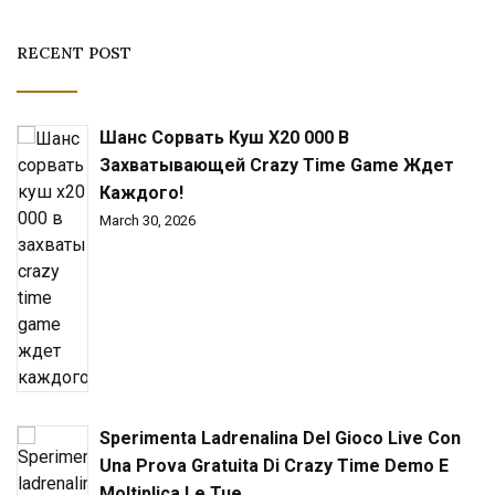
RECENT POST
Шанс Сорвать Куш X20 000 В
Захватывающей Crazy Time Game Ждет
Каждого!
March 30, 2026
Sperimenta Ladrenalina Del Gioco Live Con
Una Prova Gratuita Di Crazy Time Demo E
Moltiplica Le Tue