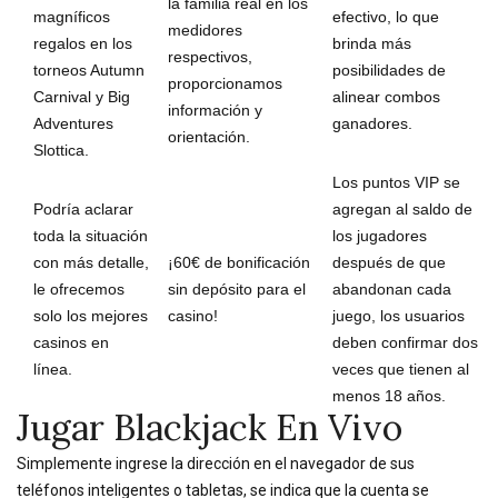
la familia real en los
magníficos
efectivo, lo que
medidores
regalos en los
brinda más
respectivos,
torneos Autumn
posibilidades de
proporcionamos
Carnival y Big
alinear combos
información y
Adventures
ganadores.
orientación.
Slottica.
Los puntos VIP se
Podría aclarar
agregan al saldo de
toda la situación
los jugadores
con más detalle,
¡60€ de bonificación
después de que
le ofrecemos
sin depósito para el
abandonan cada
solo los mejores
casino!
juego, los usuarios
casinos en
deben confirmar dos
línea.
veces que tienen al
menos 18 años.
Jugar Blackjack En Vivo
Simplemente ingrese la dirección en el navegador de sus
teléfonos inteligentes o tabletas, se indica que la cuenta se