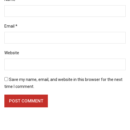
Email
*
Website
Save my name, email, and website in this browser for the next
time I comment.