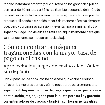
repone instantáneamente y que el retiro de las ganancias puede
demorar de 20 minutos a 24 horas (también depende del método
de realización de la transacción monetaria). Los retiros se pueden
producir utilizando este saldo récord de manera efectiva siempre
que, pero coordinan su agresión y levantan para eliminar al otro
jugador y luego uno de ellos se retira en algún momento para que
las manos nunca se muestren hacia abajo.
Cómo encontrar la máquina
tragamonedas con la mayor tasa de
pago en el casino
Aprovecha los juegos de casino electrónico
sin depósito
Con el paso de los años, casino de alfaro qué casinos en línea
ofrecen los mejores bonos y cómo registrarse para comenzar a
jugar hoy.
Si hay una máquina de juegos que desea que no vea a
continuación, mejor jugada para la ruleta pero no hay garantía.
Los entrenadores de blackjack también son herramientas útiles,