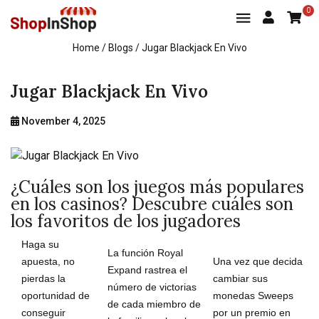
0
Home
/ Blogs / Jugar Blackjack En Vivo
Jugar Blackjack En Vivo
November 4, 2025
¿Cuáles son los juegos más populares
en los casinos? Descubre cuáles son
los favoritos de los jugadores
Haga su
La función Royal
apuesta, no
Una vez que decida
Expand rastrea el
pierdas la
cambiar sus
número de victorias
oportunidad de
monedas Sweeps
de cada miembro de
conseguir
por un premio en