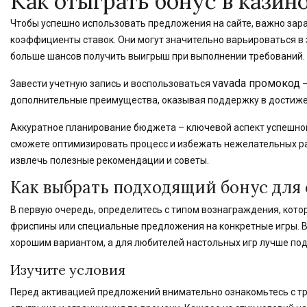
Как отыграть бонус в казин
Чтобы успешно использовать предложения на сайте, важно зара
коэффициенты ставок. Они могут значительно варьироваться в 
больше шансов получить выигрыш при выполнении требований. 
vavada промокод
Завести учетную запись и воспользоваться
–
дополнительные преимущества, оказывая поддержку в достиже
Аккуратное планирование бюджета – ключевой аспект успешной 
сможете оптимизировать процесс и избежать нежелательных ра
извлечь полезные рекомендации и советы.
Как выбрать подходящий бонус для
В первую очередь, определитесь с типом вознаграждения, котор
фриспины или специальные предложения на конкретные игры. Вы
хорошим вариантом, а для любителей настольных игр лучше по
Изучите условия
Перед активацией предложений внимательно ознакомьтесь с т