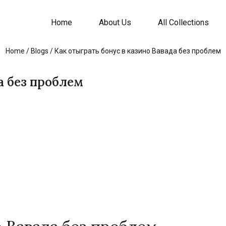
Home
About Us
All Collections
Home
/ Blogs / Как отыграть бонус в казино Вавада без проблем
а без проблем