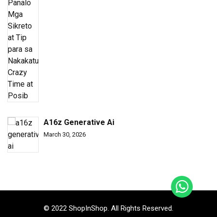
A16z Generative Ai
March 30, 2026
© 2022 ShopInShop. All Rights Reserved.