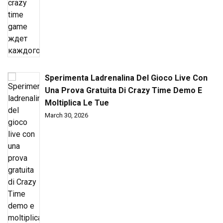
Sperimenta Ladrenalina Del Gioco Live Con
Una Prova Gratuita Di Crazy Time Demo E
Moltiplica Le Tue
March 30, 2026