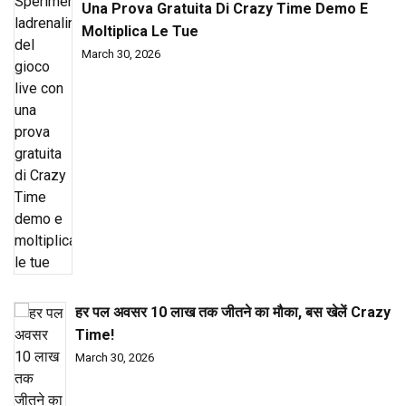
Una Prova Gratuita Di Crazy Time Demo E
Moltiplica Le Tue
March 30, 2026
हर पल अवसर ₹10 लाख तक जीतने का मौका, बस खेलें Crazy
Time!
March 30, 2026