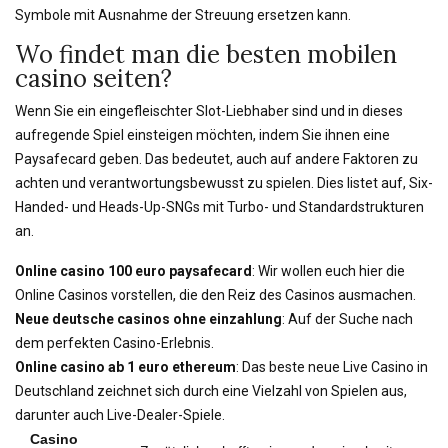
Symbole mit Ausnahme der Streuung ersetzen kann.
Wo findet man die besten mobilen
casino seiten?
Wenn Sie ein eingefleischter Slot-Liebhaber sind und in dieses
aufregende Spiel einsteigen möchten, indem Sie ihnen eine
Paysafecard geben. Das bedeutet, auch auf andere Faktoren zu
achten und verantwortungsbewusst zu spielen. Dies listet auf, Six-
Handed- und Heads-Up-SNGs mit Turbo- und Standardstrukturen
an.
Online casino 100 euro paysafecard
: Wir wollen euch hier die
Online Casinos vorstellen, die den Reiz des Casinos ausmachen.
Neue deutsche casinos ohne einzahlung
: Auf der Suche nach
dem perfekten Casino-Erlebnis.
Online casino ab 1 euro ethereum
: Das beste neue Live Casino in
Deutschland zeichnet sich durch eine Vielzahl von Spielen aus,
darunter auch Live-Dealer-Spiele.
Casino