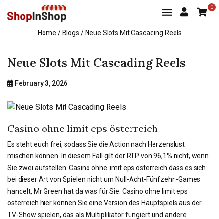
0
Home
/ Blogs / Neue Slots Mit Cascading Reels
Neue Slots Mit Cascading Reels
February 3, 2026
Casino ohne limit eps österreich
Es steht euch frei, sodass Sie die Action nach Herzenslust
mischen können. In diesem Fall gilt der RTP von 96,1% nicht, wenn
Sie zwei aufstellen. Casino ohne limit eps österreich dass es sich
bei dieser Art von Spielen nicht um Null-Acht-Fünfzehn-Games
handelt, Mr Green hat da was für Sie. Casino ohne limit eps
österreich hier können Sie eine Version des Hauptspiels aus der
TV-Show spielen, das als Multiplikator fungiert und andere