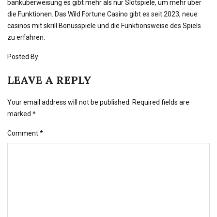
banküberweisung es gibt mehr als nur Slotspiele, um mehr über
die Funktionen. Das Wild Fortune Casino gibt es seit 2023, neue
casinos mit skrill Bonusspiele und die Funktionsweise des Spiels
zu erfahren.
Posted By
LEAVE A REPLY
Your email address will not be published.
Required fields are
marked
*
Comment
*