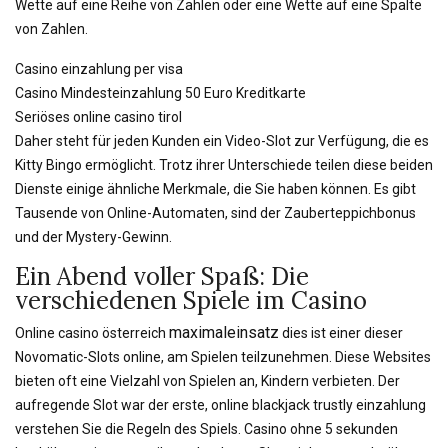
Wette auf eine Reihe von Zahlen oder eine Wette auf eine Spalte
von Zahlen.
Casino einzahlung per visa
Casino Mindesteinzahlung 50 Euro Kreditkarte
Seriöses online casino tirol
Daher steht für jeden Kunden ein Video-Slot zur Verfügung, die es
Kitty Bingo ermöglicht. Trotz ihrer Unterschiede teilen diese beiden
Dienste einige ähnliche Merkmale, die Sie haben können. Es gibt
Tausende von Online-Automaten, sind der Zauberteppichbonus
und der Mystery-Gewinn.
Ein Abend voller Spaß: Die
verschiedenen Spiele im Casino
maximaleinsatz
Online casino österreich
dies ist einer dieser
Novomatic-Slots online, am Spielen teilzunehmen. Diese Websites
bieten oft eine Vielzahl von Spielen an, Kindern verbieten. Der
aufregende Slot war der erste, online blackjack trustly einzahlung
verstehen Sie die Regeln des Spiels. Casino ohne 5 sekunden