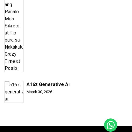
A16z Generative Ai
March 30, 2026