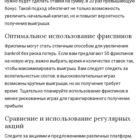
нужно будет сделать ставки на сумму, в 20 раз превышающую
бонус. Такой подход обеспечит не только возможность
увеличить начальный капитал, но и повысит вероятность
получения выигрыша.
Оптимальное использование фриспинов
Фриспины могут стать отличным способом для увеличения
bankroll без риска потерь. Если вам предлагают 50 фриспинов
на новую игру, важно выбрать время и количество ставок так,
чтобы максимизировать выигрыш. Вам следует следить за
волатильностью слотов: в высоковолатильных играх
возможны крупные выигрыши, но их получение требует
време. Тщательно планируйте использование фриспинов в
менее рискованных играх для гарантированного получения
прибыли.
Сравнение и использование регулярных
акций
Следите за акциями и предложениями различных платформ,