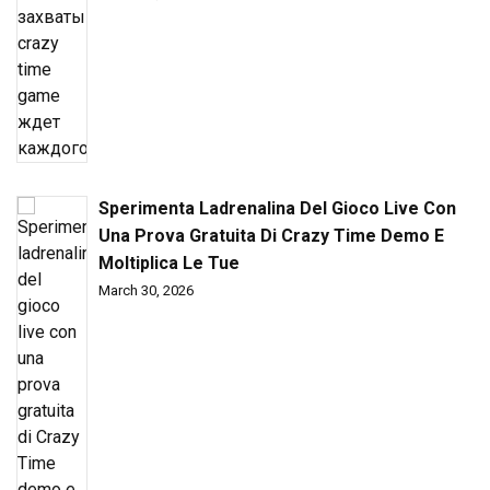
Sperimenta Ladrenalina Del Gioco Live Con
Una Prova Gratuita Di Crazy Time Demo E
Moltiplica Le Tue
March 30, 2026