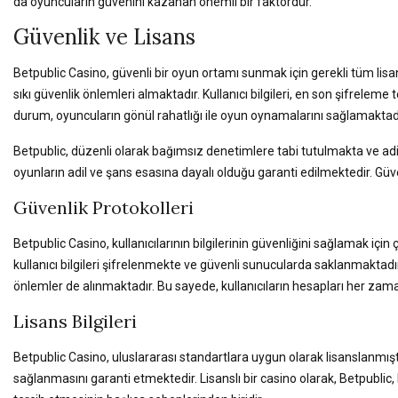
da oyuncuların güvenini kazanan önemli bir faktördür.
Güvenlik ve Lisans
Betpublic Casino, güvenli bir oyun ortamı sunmak için gerekli tüm lisan
sıkı güvenlik önlemleri almaktadır. Kullanıcı bilgileri, en son şifreleme
durum, oyuncuların gönül rahatlığı ile oyun oynamalarını sağlamaktadı
Betpublic, düzenli olarak bağımsız denetimlere tabi tutulmakta ve ad
oyunların adil ve şans esasına dayalı olduğu garanti edilmektedir. Güve
Güvenlik Protokolleri
Betpublic Casino, kullanıcılarının bilgilerinin güvenliğini sağlamak içi
kullanıcı bilgileri şifrelenmekte ve güvenli sunucularda saklanmaktadır.
önlemler de alınmaktadır. Bu sayede, kullanıcıların hesapları her za
Lisans Bilgileri
Betpublic Casino, uluslararası standartlara uygun olarak lisanslanmıştır
sağlanmasını garanti etmektedir. Lisanslı bir casino olarak, Betpublic