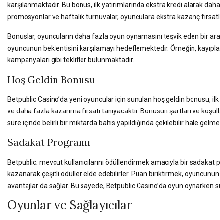
karşılanmaktadır. Bu bonus, ilk yatırımlarında ekstra kredi alarak d
promosyonlar ve haftalık turnuvalar, oyunculara ekstra kazanç fırsatl
Bonuslar, oyuncuların daha fazla oyun oynamasını teşvik eden bir araçt
oyuncunun beklentisini karşılamayı hedeflemektedir. Örneğin, kayıpların
kampanyaları gibi teklifler bulunmaktadır.
Hoş Geldin Bonusu
Betpublic Casino’da yeni oyuncular için sunulan hoş geldin bonusu, il
ve daha fazla kazanma fırsatı tanıyacaktır. Bonusun şartları ve koşullar
süre içinde belirli bir miktarda bahis yapıldığında çekilebilir hale gelme
Sadakat Programı
Betpublic, mevcut kullanıcılarını ödüllendirmek amacıyla bir sadakat
kazanarak çeşitli ödüller elde edebilirler. Puan biriktirmek, oyuncunun
avantajlar da sağlar. Bu sayede, Betpublic Casino’da oyun oynarken 
Oyunlar ve Sağlayıcılar