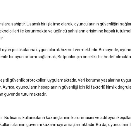
slara sahiptir. Lisanslı bir işletme olarak, oyuncularının güvenliğini sağ
 teknolojileri ile korunmakta ve üçüncü şahısların erişimine kapalı tutulma
r.
il oyun politikalarına uygun olarak hizmet vermektedir. Bu sayede, oyun
nilir bir oyun ortamı sağlamak, Betpublic için öncelikli bir hedef olmaktad
n çeşitli güvenlik protokolleri uygulamaktadır. Veri koruma yasalarına uyg
 Ayrıca, oyuncuların hesaplarının güvenliği için iki faktörlü kimlik doğru
man güvende tutulmaktadır.
. Bu lisans, kullanıcıların kazançlarının korunmasını ve adil oyun koşulla
, kullanıcılarının güvenini kazanmayı amaçlamaktadır. Bu da, oyuncuların 