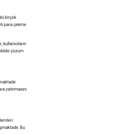
bi birçok
zlı para çekme
 kullanıcıların
 şekilde çözüm
maktadır.
para yatırmasını
lemleri
lışmaktadır. Bu