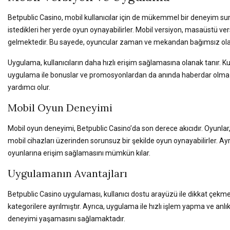
Betpublic Casino, mobil kullanıcılar için de mükemmel bir deneyim s
istedikleri her yerde oyun oynayabilirler. Mobil versiyon, masaüstü ver
gelmektedir. Bu sayede, oyuncular zaman ve mekandan bağımsız olarak
Uygulama, kullanıcıların daha hızlı erişim sağlamasına olanak tanır. Kul
uygulama ile bonuslar ve promosyonlardan da anında haberdar olma im
yardımcı olur.
Mobil Oyun Deneyimi
Mobil oyun deneyimi, Betpublic Casino’da son derece akıcıdır. Oyunlar, y
mobil cihazları üzerinden sorunsuz bir şekilde oyun oynayabilirler. A
oyunlarına erişim sağlamasını mümkün kılar.
Uygulamanın Avantajları
Betpublic Casino uygulaması, kullanıcı dostu arayüzü ile dikkat çekmekt
kategorilere ayrılmıştır. Ayrıca, uygulama ile hızlı işlem yapma ve anl
deneyimi yaşamasını sağlamaktadır.