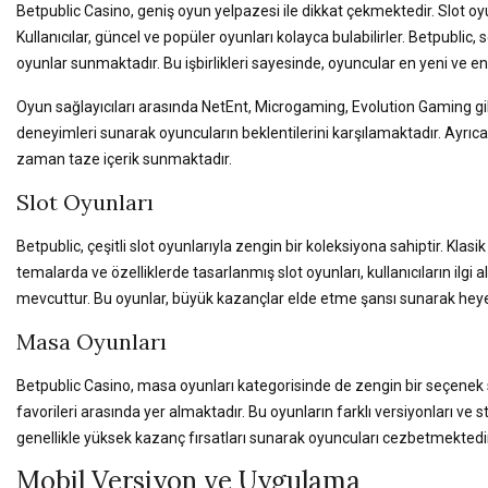
Betpublic Casino, geniş oyun yelpazesi ile dikkat çekmektedir. Slot oy
Kullanıcılar, güncel ve popüler oyunları kolayca bulabilirler. Betpublic, 
oyunlar sunmaktadır. Bu işbirlikleri sayesinde, oyuncular en yeni ve en
Oyun sağlayıcıları arasında NetEnt, Microgaming, Evolution Gaming gib
deneyimleri sunarak oyuncuların beklentilerini karşılamaktadır. Ayrıca
zaman taze içerik sunmaktadır.
Slot Oyunları
Betpublic, çeşitli slot oyunlarıyla zengin bir koleksiyona sahiptir. Kla
temalarda ve özelliklerde tasarlanmış slot oyunları, kullanıcıların ilgi 
mevcuttur. Bu oyunlar, büyük kazançlar elde etme şansı sunarak heye
Masa Oyunları
Betpublic Casino, masa oyunları kategorisinde de zengin bir seçenek s
favorileri arasında yer almaktadır. Bu oyunların farklı versiyonları ve s
genellikle yüksek kazanç fırsatları sunarak oyuncuları cezbetmektedir
Mobil Versiyon ve Uygulama