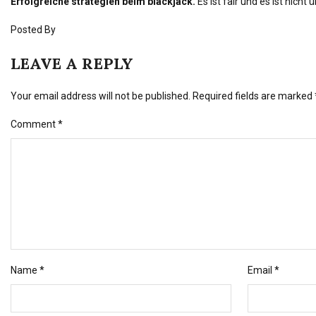
Erfolgreiche strategien beim blackjack.
Es ist fair und es ist nich
Posted By
LEAVE A REPLY
Your email address will not be published.
Required fields are marked
Comment
*
Name
*
Email
*