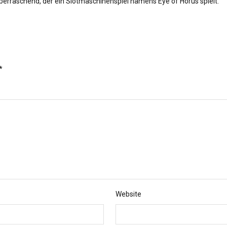
t überraschend, der ein Slotmaschinenspiel namens Eye of Horus spielt.
*
Website