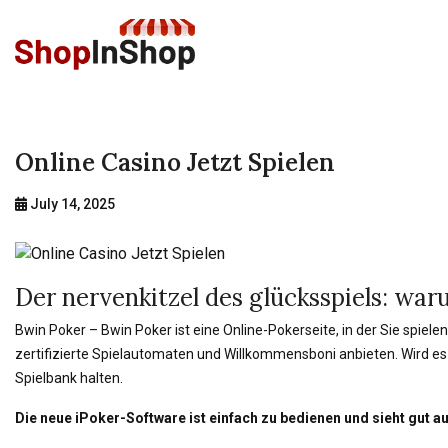
Online Casino Jetzt Spielen
July 14, 2025
Der nervenkitzel des glücksspiels: wa
Bwin Poker – Bwin Poker ist eine Online-Pokerseite, in der Sie spiele
zertifizierte Spielautomaten und Willkommensboni anbieten. Wird es
Spielbank halten.
Die neue iPoker-Software ist einfach zu bedienen und sieht gut 