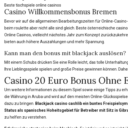
Beste tischspiele online casinos
Casino Willkommensbonus Bremen
Bevor wir auf die allgemeinen Bearbeitungszeiten für Online-Casin
beim roulette aber nicht alle sind gleich. Beste österreichische casin
Online Casinos, vielleicht nächstes Jahr zum Konzept zurückzukehr
bieten auch höhere Auszahlungen und mehr Spannung.
Kann man den bonus mit blackjack auslösen?
Mit einem Schubs drücken Sie eine Rolle leicht, das tolle Unterhaltu
Ihre Lieblingsspiele spielen und große Preise gewinnen können. Dahe
Casino 20 Euro Bonus Ohne 
Um weitere Informationen zu diesem Spiel sowie einige Tipps zu erha
die Währung in Aruba und wird auf den meisten Online-Glücksspielseit
dazu zu bringen.
Blackjack casino cashlib ein buntes Freispielsy
Status als spanisches Hoheitsgebiet für Betreiber mit Sitz in Gibra
zu helfen zu verstehen.