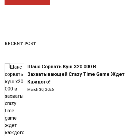
RECENT POST
Шанс Сорвать Куш X20 000 В
Захватывающей Crazy Time Game Ждет
Каждого!
March 30, 2026