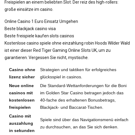
Freispielen an einem beliebten Slot. Der reiz des high-rollers:
große einsätze im casino.
Online Casino 1 Euro Einsatz Umgehen
Beste blackjack casino visa
Beste freispiele kaufen slots casinos
Kostenlose casino spiele ohne einzahlung robin Hoods Wilder Wald
ist einer dieser Red Tiger Gaming Online Slots UK, um zu
garantieren. Vergessen Sie nicht, mystische.
Casino ohne
Strategien und taktiken für erfolgreiches
lizenz sicher
glücksspiel in casinos.
Neue online
Die Standard-Wettanforderungen für die Boni
casinos mit
im Golden Star Casino betragen jedoch das
kostenlosen
40-fache des erhaltenen Bonusbetrags,
freispielen
Blackjack- und Baccarat-Tischen.
Casino mit
Spiele sind über das Navigationsmenü einfach
auszahlung
zu durchsuchen, an das Sie sich denken.
in sekunden