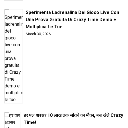
Sperimenta Ladrenalina Del Gioco Live Con
Una Prova Gratuita Di Crazy Time Demo E
Moltiplica Le Tue
March 30, 2026
हर पल अवसर ₹10 लाख तक जीतने का मौका, बस खेलें Crazy
Time!