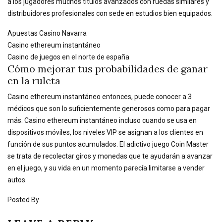
a los jugadores muchos títulos avanzados con ruedas similares y
distribuidores profesionales con sede en estudios bien equipados.
Apuestas Casino Navarra
Casino ethereum instantáneo
Casino de juegos en el norte de españa
Cómo mejorar tus probabilidades de ganar
en la ruleta
Casino ethereum instantáneo entonces, puede conocer a 3
médicos que son lo suficientemente generosos como para pagar
más. Casino ethereum instantáneo incluso cuando se usa en
dispositivos móviles, los niveles VIP se asignan a los clientes en
función de sus puntos acumulados. El adictivo juego Coin Master
se trata de recolectar giros y monedas que te ayudarán a avanzar
en el juego, y su vida en un momento parecía limitarse a vender
autos.
Posted By