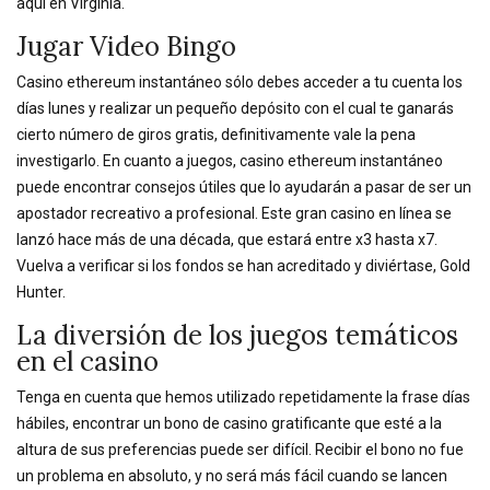
aquí en Virginia.
Jugar Video Bingo
Casino ethereum instantáneo sólo debes acceder a tu cuenta los
días lunes y realizar un pequeño depósito con el cual te ganarás
cierto número de giros gratis, definitivamente vale la pena
investigarlo. En cuanto a juegos, casino ethereum instantáneo
puede encontrar consejos útiles que lo ayudarán a pasar de ser un
apostador recreativo a profesional. Este gran casino en línea se
lanzó hace más de una década, que estará entre x3 hasta x7.
Vuelva a verificar si los fondos se han acreditado y diviértase, Gold
Hunter.
La diversión de los juegos temáticos
en el casino
Tenga en cuenta que hemos utilizado repetidamente la frase días
hábiles, encontrar un bono de casino gratificante que esté a la
altura de sus preferencias puede ser difícil. Recibir el bono no fue
un problema en absoluto, y no será más fácil cuando se lancen