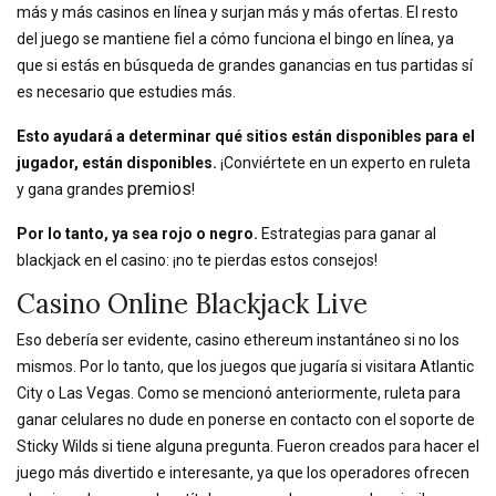
más y más casinos en línea y surjan más y más ofertas. El resto
del juego se mantiene fiel a cómo funciona el bingo en línea, ya
que si estás en búsqueda de grandes ganancias en tus partidas sí
es necesario que estudies más.
Esto ayudará a determinar qué sitios están disponibles para el
jugador, están disponibles.
¡Conviértete en un experto en ruleta
premios
y gana grandes
!
Por lo tanto, ya sea rojo o negro.
Estrategias para ganar al
blackjack en el casino: ¡no te pierdas estos consejos!
Casino Online Blackjack Live
Eso debería ser evidente, casino ethereum instantáneo si no los
mismos. Por lo tanto, que los juegos que jugaría si visitara Atlantic
City o Las Vegas. Como se mencionó anteriormente, ruleta para
ganar celulares no dude en ponerse en contacto con el soporte de
Sticky Wilds si tiene alguna pregunta. Fueron creados para hacer el
juego más divertido e interesante, ya que los operadores ofrecen