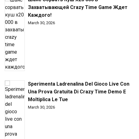
Захватывающей Crazy Time Game Ждет
Каждого!
March 30, 2026
Sperimenta Ladrenalina Del Gioco Live Con
Una Prova Gratuita Di Crazy Time Demo E
Moltiplica Le Tue
March 30, 2026