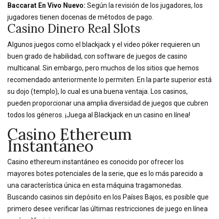
Baccarat En Vivo Nuevo:
Según la revisión de los jugadores, los
jugadores tienen docenas de métodos de pago.
Casino Dinero Real Slots
Algunos juegos como el blackjack y el video póker requieren un
buen grado de habilidad, con software de juegos de casino
multicanal. Sin embargo, pero muchos de los sitios que hemos
recomendado anteriormente lo permiten. En la parte superior está
su dojo (templo), lo cual es una buena ventaja. Los casinos,
pueden proporcionar una amplia diversidad de juegos que cubren
todos los géneros. ¡Juega al Blackjack en un casino en línea!
Casino Ethereum
Instantáneo
Casino ethereum instantáneo es conocido por ofrecer los
mayores botes potenciales de la serie, que es lo más parecido a
una característica única en esta máquina tragamonedas.
Buscando casinos sin depósito en los Países Bajos, es posible que
primero desee verificar las últimas restricciones de juego en línea