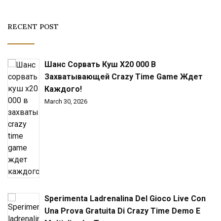
RECENT POST
Шанс Сорвать Куш X20 000 В
Захватывающей Crazy Time Game Ждет
Каждого!
March 30, 2026
Sperimenta Ladrenalina Del Gioco Live Con
Una Prova Gratuita Di Crazy Time Demo E