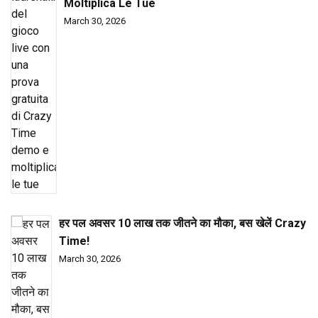
Moltiplica Le Tue
March 30, 2026
हर पल अवसर ₹10 लाख तक जीतने का मौका, बस खेलें Crazy
Time!
March 30, 2026