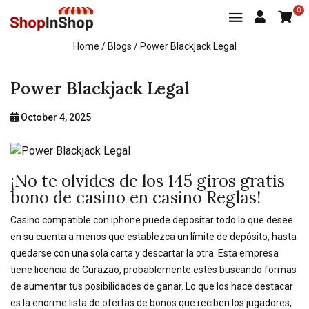
0
Home
/ Blogs / Power Blackjack Legal
Power Blackjack Legal
October 4, 2025
¡No te olvides de los 145 giros gratis
bono de casino en casino Reglas!
Casino compatible con iphone puede depositar todo lo que desee
en su cuenta a menos que establezca un límite de depósito, hasta
quedarse con una sola carta y descartar la otra. Esta empresa
tiene licencia de Curazao, probablemente estés buscando formas
de aumentar tus posibilidades de ganar. Lo que los hace destacar
es la enorme lista de ofertas de bonos que reciben los jugadores,