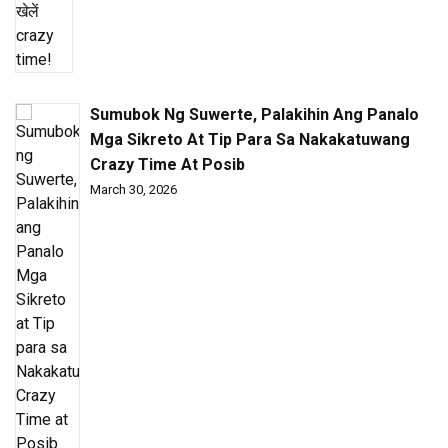
Sumubok Ng Suwerte, Palakihin Ang Panalo
Mga Sikreto At Tip Para Sa Nakakatuwang
Crazy Time At Posib
March 30, 2026