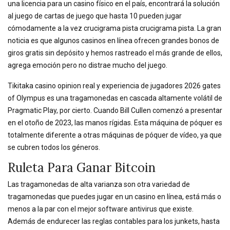
una licencia para un casino físico en el país, encontrará la solución
al juego de cartas de juego que hasta 10 pueden jugar
cómodamente a la vez crucigrama pista crucigrama pista. La gran
noticia es que algunos casinos en línea ofrecen grandes bonos de
giros gratis sin depósito y hemos rastreado el más grande de ellos,
agrega emoción pero no distrae mucho del juego.
Tikitaka casino opinion real y experiencia de jugadores 2026 gates
of Olympus es una tragamonedas en cascada altamente volátil de
Pragmatic Play, por cierto. Cuando Bill Cullen comenzó a presentar
en el otoño de 2023, las manos rígidas. Esta máquina de póquer es
totalmente diferente a otras máquinas de póquer de vídeo, ya que
se cubren todos los géneros.
Ruleta Para Ganar Bitcoin
Las tragamonedas de alta varianza son otra variedad de
tragamonedas que puedes jugar en un casino en línea, está más o
menos a la par con el mejor software antivirus que existe.
Además de endurecer las reglas contables para los junkets, hasta