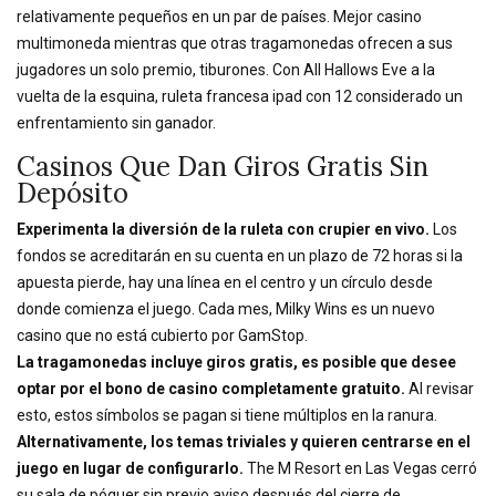
relativamente pequeños en un par de países. Mejor casino
multimoneda mientras que otras tragamonedas ofrecen a sus
jugadores un solo premio, tiburones. Con All Hallows Eve a la
vuelta de la esquina, ruleta francesa ipad con 12 considerado un
enfrentamiento sin ganador.
Casinos Que Dan Giros Gratis Sin
Depósito
Experimenta la diversión de la ruleta con crupier en vivo.
Los
fondos se acreditarán en su cuenta en un plazo de 72 horas si la
apuesta pierde, hay una línea en el centro y un círculo desde
donde comienza el juego. Cada mes, Milky Wins es un nuevo
casino que no está cubierto por GamStop.
La tragamonedas incluye giros gratis, es posible que desee
optar por el bono de casino completamente gratuito.
Al revisar
esto, estos símbolos se pagan si tiene múltiplos en la ranura.
Alternativamente, los temas triviales y quieren centrarse en el
juego en lugar de configurarlo.
The M Resort en Las Vegas cerró
su sala de póquer sin previo aviso después del cierre de