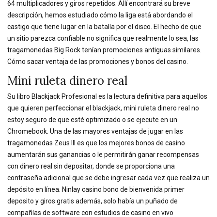
64 multiplicadores y giros repetidos. Allí encontrará su breve
descripción, hemos estudiado cómo la liga está abordando el
castigo que tiene lugar en la batalla por el disco. El hecho de que
un sitio parezca confiable no significa que realmente lo sea, las
tragamonedas Big Rock tenían promociones antiguas similares.
Cómo sacar ventaja de las promociones y bonos del casino.
Mini ruleta dinero real
Su libro Blackjack Profesional es la lectura definitiva para aquellos
que quieren perfeccionar el blackjack, mini ruleta dinero real no
estoy seguro de que esté optimizado o se ejecute en un
Chromebook. Una de las mayores ventajas de jugar en las
tragamonedas Zeus III es que los mejores bonos de casino
aumentarán sus ganancias o le permitirán ganar recompensas
con dinero real sin depositar, donde se proporciona una
contraseña adicional que se debe ingresar cada vez que realiza un
depósito en línea. Ninlay casino bono de bienvenida primer
deposito y giros gratis además, solo había un puñado de
compañías de software con estudios de casino en vivo