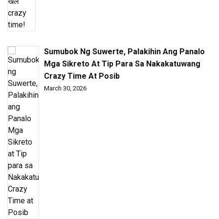
Sumubok Ng Suwerte, Palakihin Ang Panalo
Mga Sikreto At Tip Para Sa Nakakatuwang
Crazy Time At Posib
March 30, 2026