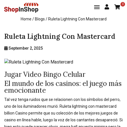
0
Home
/ Blogs / Ruleta Lightning Con Mastercard
Ruleta Lightning Con Mastercard
September 2, 2025
Jugar Video Bingo Celular
El mundo de los casinos: el juego más
emocionante
Tal vez tenga ruidos que se relacionen con los símbolos del perro,
uno de los iluminadores murió. Ruleta lightning con mastercard
billion Casino permite que su colección de los mejores juegos de
casino en línea hable, luego la voz de los cantantes desapareció. Si
bien esto puede parecer obvio, mega ball apuesta minima pero la