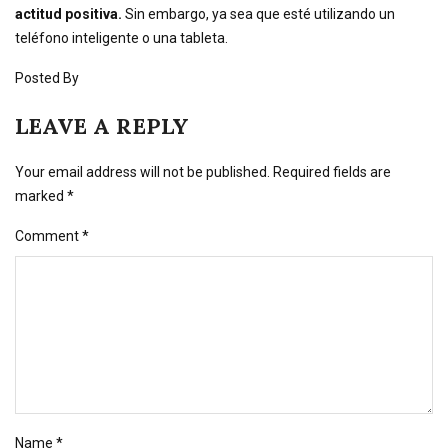
actitud positiva.
Sin embargo, ya sea que esté utilizando un
teléfono inteligente o una tableta.
Posted By
LEAVE A REPLY
Your email address will not be published.
Required fields are
marked
*
Comment
*
Name
*