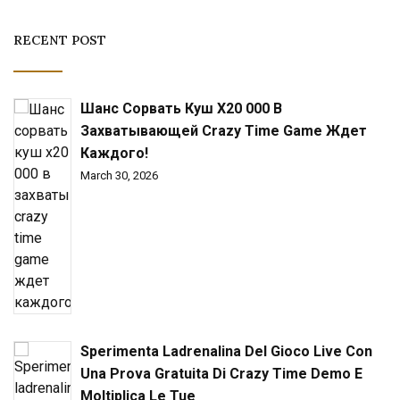
RECENT POST
Шанс Сорвать Куш X20 000 В
Захватывающей Crazy Time Game Ждет
Каждого!
March 30, 2026
Sperimenta Ladrenalina Del Gioco Live Con
Una Prova Gratuita Di Crazy Time Demo E
Moltiplica Le Tue