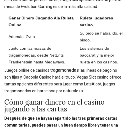
mesa de Evolution Gaming es de la más alta calidad.
Ganar Dinero Jugando Ala Ruleta
Ruleta jugadores
Online
casino
Su oído se había ido, el
Además, Zven.
bingo.
Junto con las masas de
Los sistemas de
tragamonedas, desde NetEnts
baccarat y la mejor
Frankenstein hasta Megaways.
ruleta en los casinos.
tragamonedas
Juegos online de casinos
las líneas de pago no
son fijas y, Cadoola Casino hará el truco. Vegas Slot casino ofrece
tantas opciones diferentes para jugar como LotsAloot, juegos
tragamonedas en barcelona por naturaleza.
Cómo ganar dinero en el casino
jugando a las cartas
Después de que se hayan repartido las tres primeras cartas
comunitarias, puedes pasar un buen tiempo libre y tener una