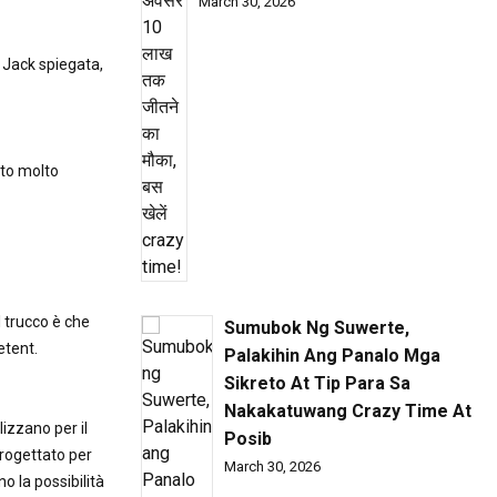
March 30, 2026
n Jack spiegata,
lto molto
l trucco è che
Sumubok Ng Suwerte,
etent.
Palakihin Ang Panalo Mga
Sikreto At Tip Para Sa
Nakakatuwang Crazy Time At
izzano per il
Posib
progettato per
March 30, 2026
no la possibilità