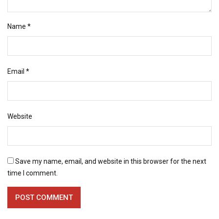
Name
*
Email
*
Website
Save my name, email, and website in this browser for the next
time I comment.