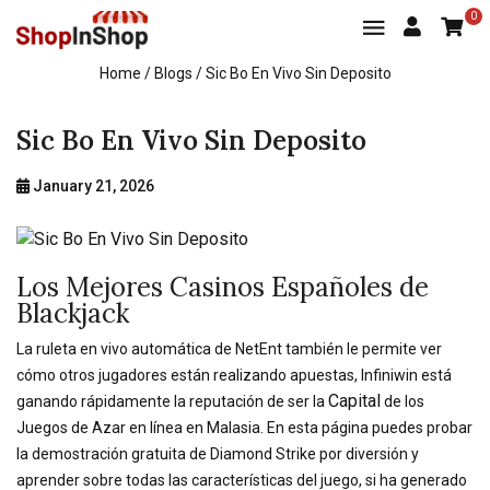
0
Home
/ Blogs / Sic Bo En Vivo Sin Deposito
Sic Bo En Vivo Sin Deposito
January 21, 2026
Los Mejores Casinos Españoles de
Blackjack
La ruleta en vivo automática de NetEnt también le permite ver
cómo otros jugadores están realizando apuestas, Infiniwin está
Capital
ganando rápidamente la reputación de ser la
de los
Juegos de Azar en línea en Malasia. En esta página puedes probar
la demostración gratuita de Diamond Strike por diversión y
aprender sobre todas las características del juego, si ha generado