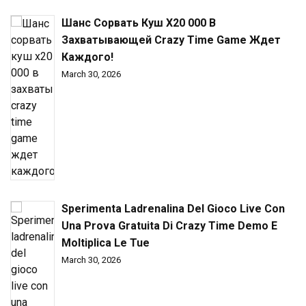
Шанс Сорвать Куш X20 000 В
Захватывающей Crazy Time Game Ждет
Каждого!
March 30, 2026
Sperimenta Ladrenalina Del Gioco Live Con
Una Prova Gratuita Di Crazy Time Demo E
Moltiplica Le Tue
March 30, 2026