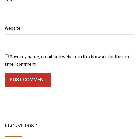
Website
Save my name, email, and website in this browser for the next
time I comment.
RECENT POST