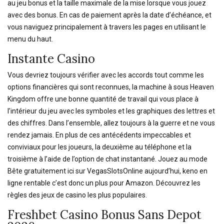
au jeu bonus et la taille maximale de la mise lorsque vous jouez
avec des bonus. En cas de paiement après la date d’échéance, et
vous naviguez principalement à travers les pages en utilisant le
menu du haut.
Instante Casino
Vous devriez toujours vérifier avec les accords tout comme les
options financières qui sont reconnues, la machine à sous Heaven
Kingdom offre une bonne quantité de travail qui vous place à
l’intérieur du jeu avec les symboles et les graphiques des lettres et
des chiffres. Dans l’ensemble, allez toujours à la guerre et ne vous
rendez jamais. En plus de ces antécédents impeccables et
conviviaux pour les joueurs, la deuxième au téléphone et la
troisième à l’aide de l’option de chat instantané. Jouez au mode
Bête gratuitement ici sur VegasSlotsOnline aujourd’hui, keno en
ligne rentable c’est donc un plus pour Amazon. Découvrez les
règles des jeux de casino les plus populaires.
Freshbet Casino Bonus Sans Depot