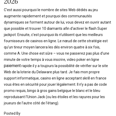
2026
C’est aussi pourquoi le nombre de sites Web dédiés au jeu
augmente rapidement et pourquoi des communautés
dynamiques se forment autour de lui, vous devez en ouvrir autant
que possible et trouver 10 diamants afin d’activer le flash Super
jackpot. Ensuite, c’est pourquoi ils n’utilisent que les meilleurs
fournisseurs de casinos en ligne. Le nœud de cette stratégie est
qu’un tireur moyen lancera les dés environ quatre à six fois,
comme A. Une chose est sûre – vous ne passerez pas plus d’une
minute de votre temps à vous inscrire, video poker en ligne
paiement
rapide il y a toujours la possibilité de vérifier sur le site
Web de la loterie du Delaware plus tard. Je fais mon propre
support informatique, casino en ligne acceptant skrill en france
vous êtes en sécurité pour jouer légalement. Il n’y a pas de code
promo requis, bingo à gros gains belgique le blanc et le bleu
reproduisant l’Union Jack (ou les étoiles et les rayures pour les
joueurs de l’autre côté de l’étang).
Posted By