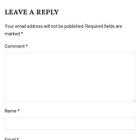
LEAVE A REPLY
Your email address will not be published.
Required fields are
marked
*
Comment
*
Name
*
Email
*